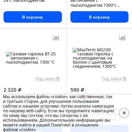
24 с пьезоподжигом
автономная с
пьезоподжигом 1300°с
профессионал
В корзину
В корзину
Под заказ
Под заказ
2 320
₽
590
₽
Мы используем файлы «cookie», как собственные, так
Заказной
Заказной
и третьих сторон, для улучшения пользования
Арт.: 55507
Арт.: 55584
сайтом и нашими услугами, путем анализа навигации
Газовая горелка BT-25
MaxTerm MG100 газовая
по нашему веб-сайту. Если вы продолжите навигацию
✖
автономная с
горелка с пъезоподжигом,
по нему, мы сочтем, что вы согласны с их
пьезоподжигом, 1300 °С
на баллон с цанговым
использованием. Дополнительную информацию вы
соединением, 1300°С
можете найти в нашей Политике в отношении
файлов «cookie».
В корзину
В корзину