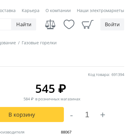
оставка
Карьера
О компании
Наши электромаркеты
Найти
Войти
дование
/
Газовые горелки
Код товара:
691394
545
₽
584
₽
в розничных магазинах
-
+
В корзину
роизводителя
88067