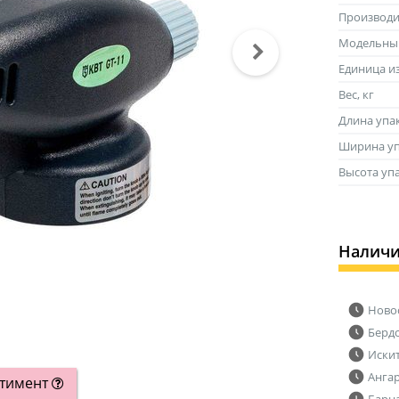
Производи
Модельны
Единица и
Вес, кг
Длина упа
Ширина уп
Высота уп
Налич
Ново
Берд
Иски
Анга
ртимент
Барн