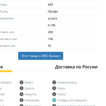
тель
КВТ
й ряд
Профи
змерения
штука
0.148
ковки, мм
200
аковки, мм
138
аковки, мм
55
Этот товар в ЭКС.Бизнес
ие
Доставка по России
сибирск
Бийск
Новокузнецк
ск
Братск
Омск
тим
Иркутск
Томск
рск
Кемерово
Склады поставщика
аул
Красноярск
Склад интернет-магазина