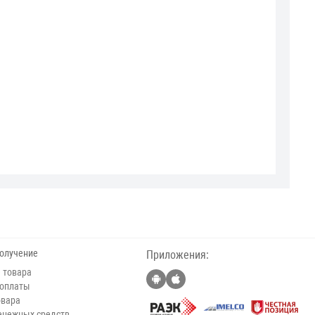
получение
Приложения:
 товара
 оплаты
овара
енежных средств