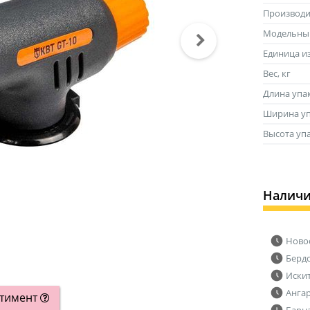
Производи
Модельны
Единица и
Вес, кг
Длина упа
Ширина уп
Высота уп
Налич
Ново
Берд
Иски
Анга
ртимент
Барн