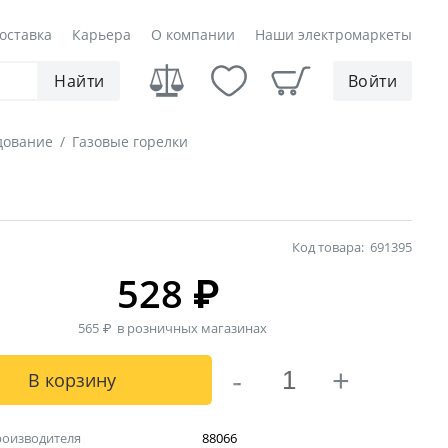
оставка
Карьера
О компании
Наши электромаркеты
Найти
Войти
дование
/
Газовые горелки
Код товара:
691395
528
₽
565
₽
в розничных магазинах
-
+
В корзину
роизводителя
88066