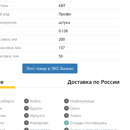
тель
КВТ
й ряд
Профи
змерения
штука
0.128
ковки, мм
200
аковки, мм
137
аковки, мм
50
Этот товар в ЭКС.Бизнес
ие
Доставка по России
сибирск
Бийск
Новокузнецк
ск
Братск
Омск
тим
Иркутск
Томск
рск
Кемерово
Склады поставщика
аул
Красноярск
Склад интернет-магазина