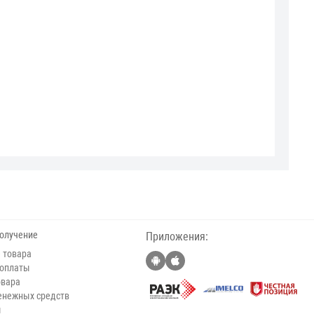
получение
Приложения:
 товара
 оплаты
овара
енежных средств
ы