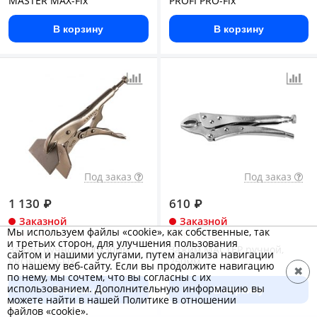
MASTER MAX-Fix
PROFI PRO-Fix
В корзину
В корзину
Под заказ
Под заказ
1 130
₽
610
₽
Заказной
Заказной
Мы используем файлы «cookie», как собственные, так
Арт.: 22473_z01
Арт.: 22520
и третьих сторон, для улучшения пользования
Зажим ручной 200x30мм
Зажим МАСТЕР ручной,
сайтом и нашими услугами, путем анализа навигации
PROFI PRO-Fix
250мм
по нашему веб-сайту. Если вы продолжите навигацию
✖
по нему, мы сочтем, что вы согласны с их
использованием. Дополнительную информацию вы
В корзину
В корзину
можете найти в нашей Политике в отношении
файлов «cookie».