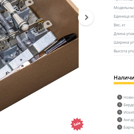
Модельны
Единица и
Вес, кг
Длина упа
Ширина уп
Высота уп
Налич
Ново
Берд
Иски
Анга
Барн