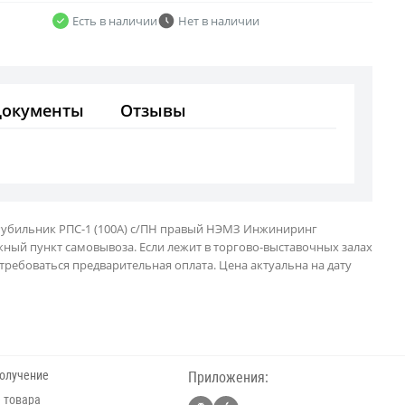
Есть в наличии
Нет в наличии
Документы
Отзывы
 Рубильник РПС-1 (100А) с/ПН правый НЭМЗ Инжиниринг
жный пункт самовывоза. Если лежит в торгово-выставочных залах
ребоваться предварительная оплата. Цена актуальна на дату
получение
Приложения:
 товара