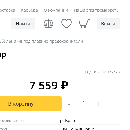
оставка
Карьера
О компании
Наши электромаркеты
Найти
Войти
убильники) под плавкие предохранители
np
Код товара:
167573
7 559
₽
-
+
В корзину
роизводителя
rps1spnp
тель
НЭМЗ Инжиниринг