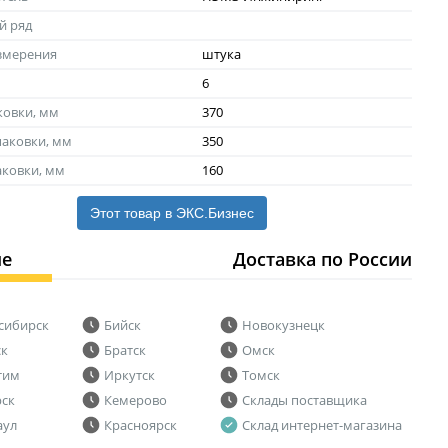
й ряд
змерения
штука
6
ковки, мм
370
аковки, мм
350
аковки, мм
160
Этот товар в ЭКС.Бизнес
ие
Доставка по России
сибирск
Бийск
Новокузнецк
ск
Братск
Омск
тим
Иркутск
Томск
рск
Кемерово
Склады поставщика
аул
Красноярск
Склад интернет-магазина