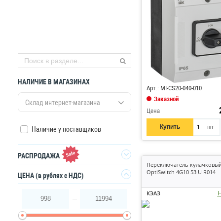
Код: 886310
НАЛИЧИЕ В МАГАЗИНАХ
Арт.: MI-CS20-040-010
Заказной
Склад интернет-магазина
Цена
Купить
шт
Наличие у поставщиков
РАСПРОДАЖА
Переключатель кулачковы
OptiSwitch 4G10 53 U R014
Да
ЦЕНА
(в рублях с НДС)
Н
КЭАЗ
998
11994