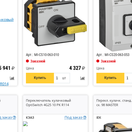
Код: 852265
Код: 842964
Арт.: MI-CS10-063-010
Арт.: MI-CS20-063-053
Заказной
Заказной
5 941
4 327
Цена
Цена
Купить
Купить
шт
й
Переключатель кулачковый
Перекл. кулачк. станд.
OptiSwitch 4G25 10 PK R114
сх. 98 MASTER
д заказ
Под заказ
КЭАЗ
IEK