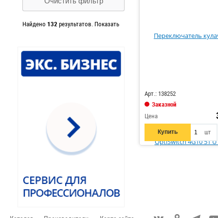
16
Очистить фильтр
30
25
11
Найдено
132
результатов.
Показать
40
8
63
6
80
1
Код: 324997
Арт.: 138252
Заказной
Цена
Купить
шт