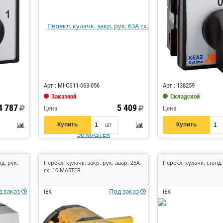
Код: 833001
Код: 243816
Арт.: MI-CS11-063-056
Арт.: 138259
Заказной
Складской
4 787
5 409
Цена
Цена
Купить
Купить
шт
д. рук.
Перекл. кулачк. закр. рук. авар. 25А
Перекл. кулачк. станд. 
сх. 10 MASTER
д заказ
Под заказ
IEK
IEK