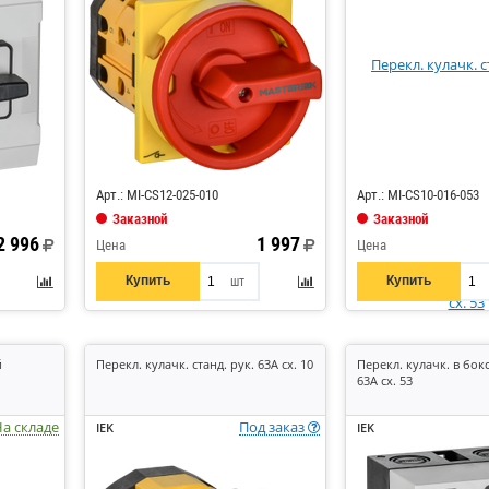
Код: 830627
Код: 866297
Арт.: MI-CS12-025-010
Арт.: MI-CS10-016-053
Заказной
Заказной
2 996
1 997
Цена
Цена
Купить
Купить
шт
й
Перекл. кулачк. станд. рук. 63А сх. 10
Перекл. кулачк. в бокс
63А сх. 53
а складе
Под заказ
IEK
IEK