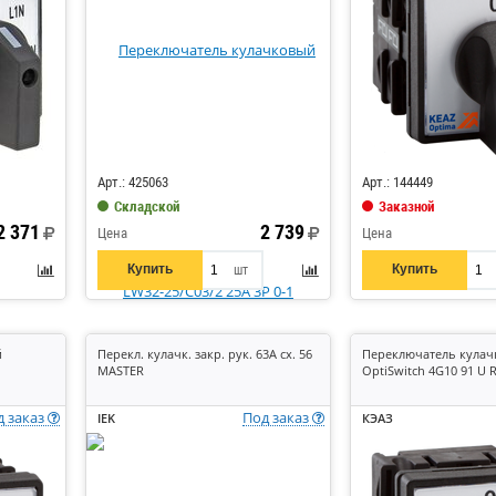
Код: 564983
Код: 292182
Арт.: 425063
Арт.: 144449
Складской
Заказной
2 371
2 739
Цена
Цена
Купить
Купить
шт
й
Перекл. кулачк. закр. рук. 63А сх. 56
Переключатель кула
MASTER
OptiSwitch 4G10 91 U 
д заказ
Под заказ
IEK
КЭАЗ