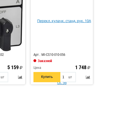
Код: 856336
K02
Арт.: MI-CS10-010-056
Заказной
5 159
1 748
Цена
Купить
шт
шт