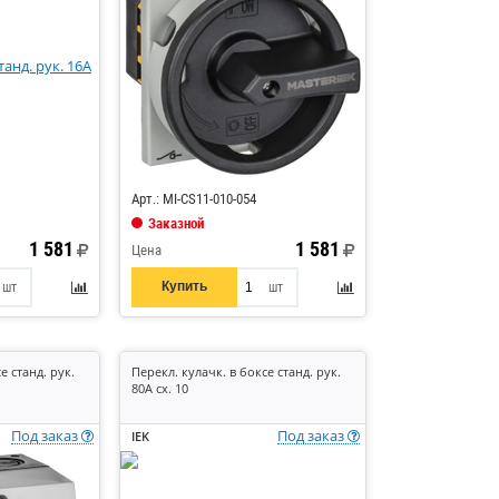
Код: 890741
Арт.: MI-CS11-010-054
Заказной
1 581
1 581
Цена
Купить
шт
шт
е станд. рук.
Перекл. кулачк. в боксе станд. рук.
80А сх. 10
Под заказ
Под заказ
IEK