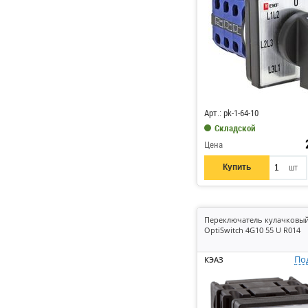
Код: 289995
Арт.: pk-1-64-10
Складской
Цена
Купить
шт
Переключатель кулачковы
OptiSwitch 4G10 55 U R014
По
КЭАЗ