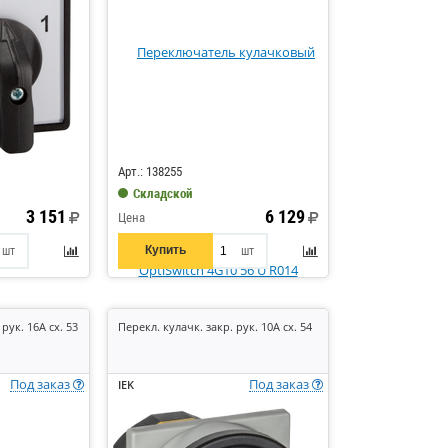
Код: 292183
Арт.: 138255
Складской
3 151
6 129
Цена
Купить
шт
шт
рук. 16А сх. 53
Перекл. кулачк. закр. рук. 10А сх. 54
Под заказ
Под заказ
IEK