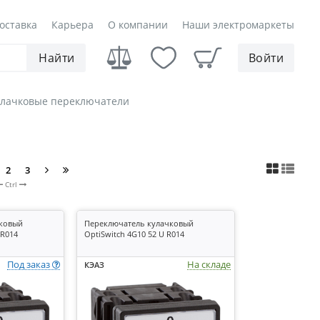
оставка
Карьера
О компании
Наши электромаркеты
Найти
Войти
улачковые переключатели
2
3
Ctrl
чковый
Переключатель кулачковый
 R014
OptiSwitch 4G10 52 U R014
Под заказ
На складе
КЭАЗ