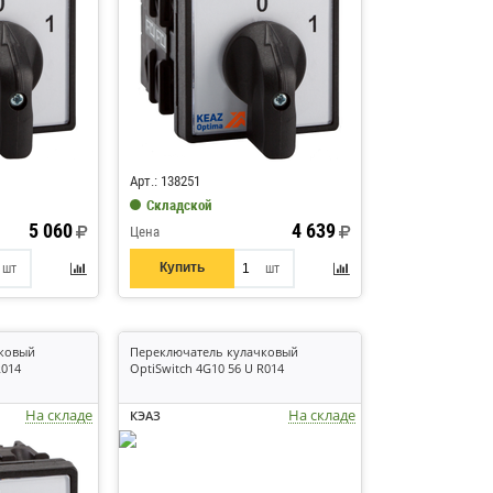
Код: 273430
Арт.: 138251
Складской
5 060
4 639
Цена
Купить
шт
шт
чковый
Переключатель кулачковый
R014
OptiSwitch 4G10 56 U R014
На складе
На складе
КЭАЗ