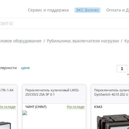
Сервис и поддержка
ЭКС.Бизнес
Оплата и Д
ловое оборудование
/
Рубильники, выключатели нагрузки
/
К
лярности
цене
 ПК-1-64
Переключатель кулачковый LW32-
Переключатель кула
25/C03/2 25А 3Р 0-1
OptiSwitch 4G10 202 U
а складе
На складе
ЧИНТ (CHINT)
КЭАЗ