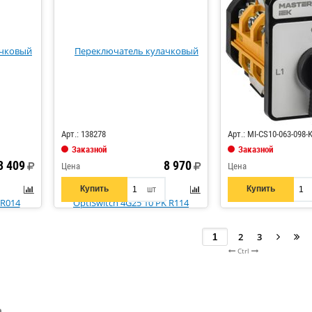
Код: 292274
Арт.: 138278
Арт.: MI-CS10-063-098-
Заказной
Заказной
3 409
8 970
Цена
Цена
Купить
Купить
шт
2
3
Ctrl