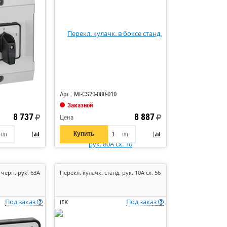
Код: 860112
Арт.: MI-CS20-080-010
Заказной
8 737
8 887
Цена
Купить
шт
шт
 черн. рук. 63А
Перекл. кулачк. станд. рук. 10А сх. 56
Под заказ
Под заказ
IEK