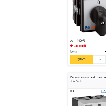
Код: 312189
Арт.: 149073
Заказной
Цена
Купить
шт
Перекл. кулачк. в боксе стан
40А сх. 10
По
IEK