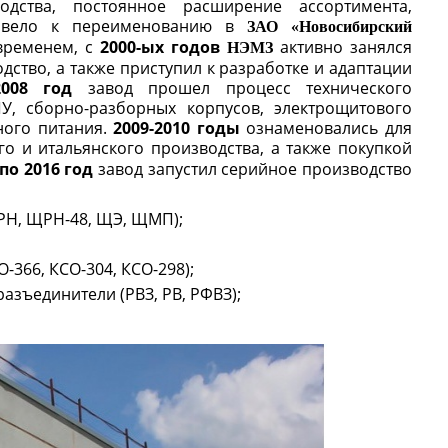
одства, постоянное расширение ассортимента,
ривело к переименованию в
З
АО «Новосибирский
временем, с
2000-ых
годов
активно занялся
НЭМЗ
ство, а также приступил к разработке и адаптации
008 год
завод прошел процесс технического
У, сборно-разборных корпусов, электрощитового
ного питания.
2009-2010 годы
ознаменовались для
 и итальянского производства, а также покупкой
 по 2016 год
завод запустил серийное производство
ЩРН, ЩРН-48, ЩЭ, ЩМП);
366, КСО-304, КСО-298);
азъединители (РВЗ, РВ, РФВЗ);