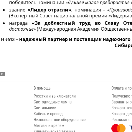
победитель номинации
«Лучшее малое предприятие 
звание
«Лидер отрасли»
, номинация –
«Производ
(Экспертный Совет национальной премии «Лидеры э
награда
«За доблестный труд во Славу Оте
достояние»
(Международная Академия Общественных
– надежный партнер и поставщик надежного
НЭМЗ
Сибир
В помощь
Оплата и п
Розетки и выключатели
Получение 
Светодиодные лампы
Варианты 
Светильники
Возврат то
Кабель и провод
Возврат де
Низковольтное оборудование
Реквизиты
Метизы и крепёж
Климатическая техника