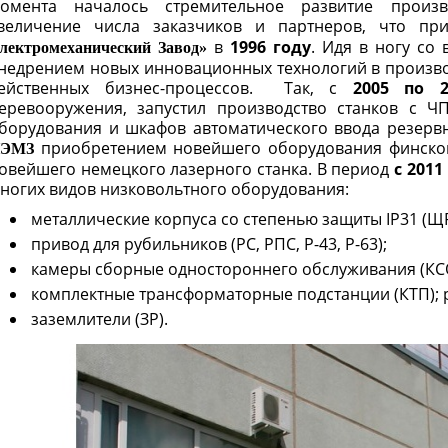
омента началось стремительное развитие произв
величение числа заказчиков и партнеров, что п
в
1996 году
. Идя в ногу со 
лектромеханический Завод»
недрением новых инновационных технологий в производ
ейственных бизнес-процессов. Так, с
2005 по 2
еревооружения, запустил производство станков с ЧП
борудования и шкафов автоматического ввода резерв
приобретением новейшего оборудования финского
ЭМЗ
овейшего немецкого лазерного станка. В период
с 2011
ногих видов низковольтного оборудования:
металлические корпуса со степенью защиты IP31 (
привод для рубильников (РС, РПС, Р-43, Р-63);
камеры сборные одностороннего обслуживания (КСО-
комплектные трансформаторные подстанции (КТП); р
заземлители (ЗР).