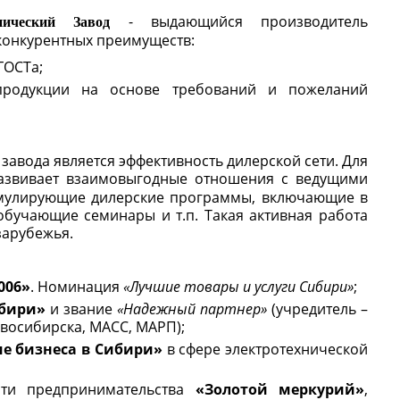
- выдающийся производитель
нический Завод
конкурентных преимуществ:
ГОСТа;
 продукции на основе требований и пожеланий
завода является эффективность дилерской сети. Для
азвивает взаимовыгодные отношения с ведущими
тимулирующие дилерские программы, включающие в
 обучающие семинары и т.п. Такая активная работа
зарубежья.
006»
. Номинация
«Лучшие товары и услуги Сибири»
;
ибири»
и звание
«Надежный партнер»
(учредитель –
восибирска, МАСС, МАРП);
ие бизнеса в Сибири»
в сфере электротехнической
асти предпринимательства
«Золотой меркурий»
,