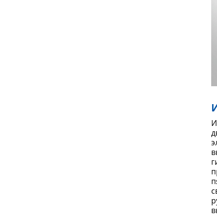
И
д
э
в
г
п
п
с
р
в