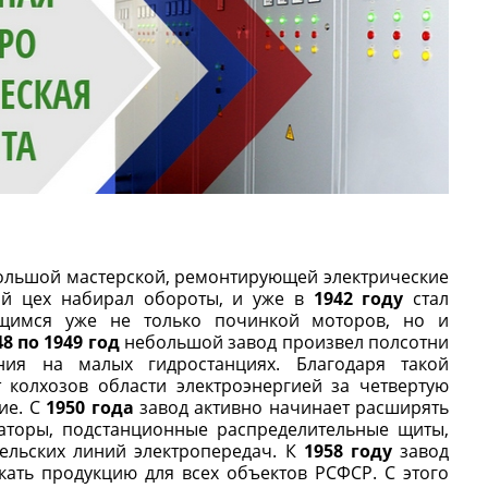
ольшой мастерской, ремонтирующей электрические
ый цех набирал обороты, и уже в
1942 году
стал
щимся уже не только починкой моторов, но и
48 по 1949 год
небольшой завод произвел полсотни
ния на малых гидростанциях. Благодаря такой
 колхозов области электроэнергией за четвертую
ие. С
1950 года
завод активно начинает расширять
аторы, подстанционные распределительные щиты,
ельских линий электропередач. К
1958 году
завод
кать продукцию для всех объектов РСФСР. С этого