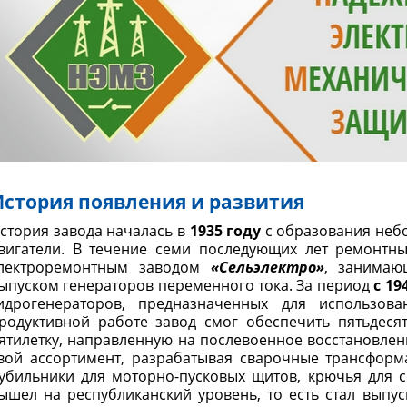
История появления и развития
стория завода началась в
1935 году
с образования неб
вигатели. В течение семи последующих лет ремонтн
лектроремонтным заводом
«Сельэлектро»
, занимаю
ыпуском генераторов переменного тока. За период
с 19
идрогенераторов, предназначенных для использова
родуктивной работе завод смог обеспечить пятьдесят
ятилетку, направленную на послевоенное восстановлен
вой ассортимент, разрабатывая сварочные трансформ
убильники для моторно-пусковых щитов, крючья для с
ышел на республиканский уровень, то есть стал выпус