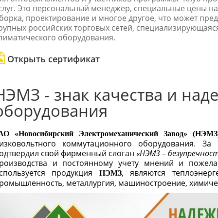
слуг. Это персональный менеджер, специальные цены на 
борка, проектирование и многое другое, что может пред
рупных российских торговых сетей, специализирующаяся
лиматического оборудования.
Открыть сертификат
НЭМЗ - знак качества и на
оборудования
АО «Новосибирский Электромеханический Завод» (НЭМЗ
изковольтного коммутационного оборудования. За 
одтвердил свой фирменный слоган
«НЭМЗ – безупречност
роизводства и постоянному учету мнений и пожела
спользуется продукция
,
являются теплоэнерге
НЭМЗ
ромышленность, металлургия, машиностроение, химическ