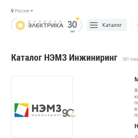
Россия
Каталог
Каталог НЭМЗ Инжиниринг
381 тов
Я
к
п
в
п
Д