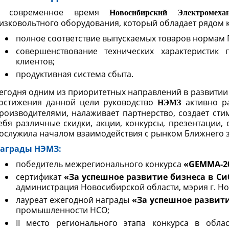
 современное время
Новосибирский Электромеха
изковольтного оборудования, который обладает рядом 
полное соответствие выпускаемых товаров нормам 
совершенствование технических характеристик
клиентов;
продуктивная система сбыта.
егодня одним из приоритетных направлений в развитии 
остижения данной цели руководство
активно р
НЭМЗ
роизводителями, налаживает партнерство, создает с
ебя различные скидки, акции, конкурсы, презентации,
ослужила началом взаимодействия с рынком Ближнего 
аграды НЭМЗ:
победитель межрегионального конкурса
«GEMMA-2
сертификат
«За успешное развитие бизнеса в С
администрация Новосибирской области, мэрия г. Но
лауреат ежегодной награды
«За успешное развит
промышленности НСО;
II место регионального этапа конкурса в обл