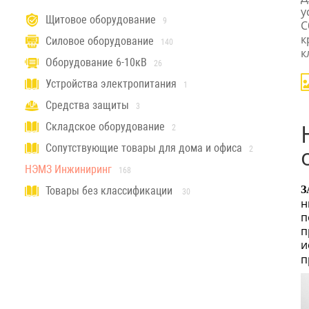
у
Щитовое оборудование
9
С
к
Силовое оборудование
140
к
Оборудование 6-10кВ
26
Устройства электропитания
1
Средства защиты
3
Складское оборудование
2
Сопутствующие товары для дома и офиса
2
НЭМЗ Инжиниринг
168
З
Товары без классификации
30
н
п
п
и
п