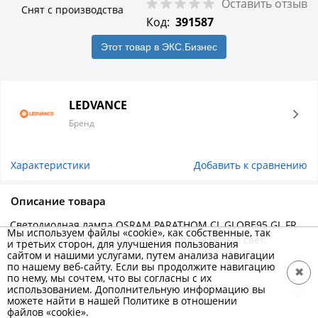
Оставить отзыв
Снят с производства
Код:
391587
Этот товар в ЭКС.Бизнес
LEDVANCE
Бренд
Характеристики
Добавить к сравнению
Описание товара
Светодиодная лампа OSRAM PARATHOM CL GLOBE95 GL FR
Мы используем файлы «cookie», как собственные, так
7W(замена 75Вт), диммируемая, теплый белый свет,
и третьих сторон, для улучшения пользования
матовая, цоколь E27
сайтом и нашими услугами, путем анализа навигации
по нашему веб-сайту. Если вы продолжите навигацию
✖
по нему, мы сочтем, что вы согласны с их
использованием. Дополнительную информацию вы
Характеристики
можете найти в нашей Политике в отношении
файлов «cookie».