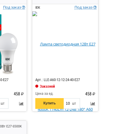
Под заказ
Под заказ
IEK
Код: 466366
40-E27
Арт.: LLE-A60-12-12-24-40-E27
Заказной
Цена за ед.
458
458
Купить
шт
шт
0Вт E27 6500K