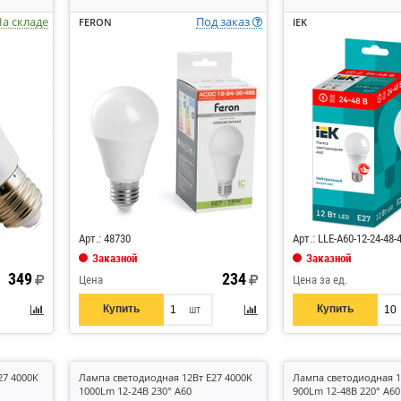
а складе
Под заказ
FERON
IEK
Код: 868709
Код: 427483
Арт.: 48730
Арт.: LLE-A60-12-24-48-
Заказной
Заказной
349
234
Цена
Цена за ед.
Купить
Купить
шт
27 4000K
Лампа светодиодная 12Вт E27 4000K
Лампа светодиодная 1
1000Lm 12-24В 230° A60
900Lm 12-48В 220° A60