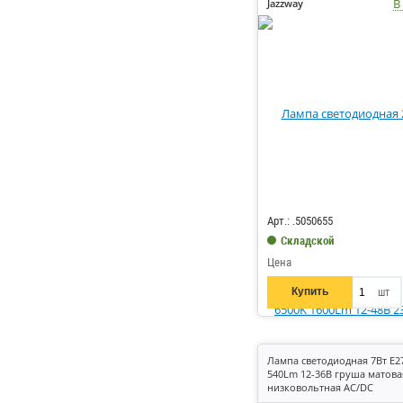
В
Jazzway
Код: 728928
Арт.: .5050655
Складской
Цена
Купить
шт
Лампа светодиодная 7Вт E2
540Lm 12-36В груша матова
низковольтная AC/DC