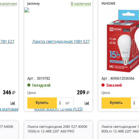
 наличии
В наличии
Jazzway
INHOME
Код: 356371
Код: 841040
Арт.: .5019782
Арт.: 4690612036366
Складской
Заказной
346
209
Цена
Цена
Купить
Купить
шт
27 6400K
Лампа светодиодная 20Вт E27 4000K
Лампа светодиодная 1
1650Lm 12-48В 220° A60 PRO
800Lm 12-48В 220° A60