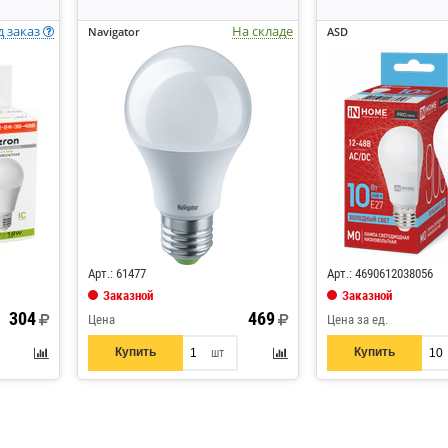
д заказ
На складе
Navigator
ASD
Код: 537083
Код: 559238
Арт.: 61477
Арт.: 4690612038056
Заказной
Заказной
304
469
Цена
Цена за ед.
Купить
Купить
шт