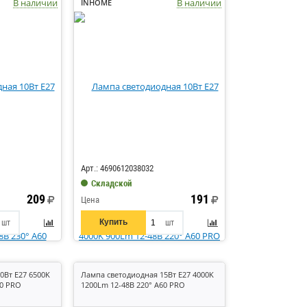
В наличии
В наличии
INHOME
Код: 515814
Арт.: 4690612038032
Складской
209
191
Цена
Купить
шт
шт
0Вт E27 6500K
Лампа светодиодная 15Вт E27 4000K
60 PRO
1200Lm 12-48В 220° A60 PRO