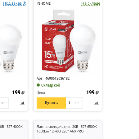
Под заказ
На складе
INHOME
Код: 739586
Арт.: 4690612036182
Складской
199
199
Цена
Купить
шт
шт
0Вт E27 4000K
Лампа светодиодная 20Вт E27 6500K
1650Lm 12-48В 220° A60 PRO