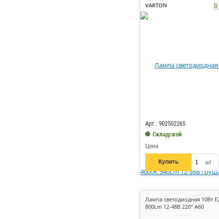
В
VARTON
Код: 234253
Арт.: 902502265
Складской
Цена
Купить
шт
Лампа светодиодная 10Вт E
800Lm 12-48В 220° A60