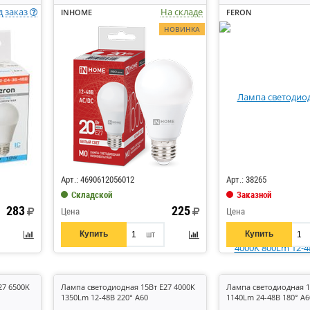
д заказ
На складе
INHOME
FERON
НОВИНКА
Код: 841436
Код: 867780
Арт.: 4690612056012
Арт.: 38265
Складской
Заказной
283
225
Цена
Цена
Купить
Купить
шт
27 6500K
Лампа светодиодная 15Вт E27 4000K
Лампа светодиодная 1
1350Lm 12-48В 220° A60
1140Lm 24-48В 180° A6