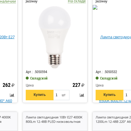
На складе
 наличии
Jazzway
Jazzway
Код: 728925
Код: 728923
Арт.: .5050594
Арт.: .5050532
Складской
Складской
262
227
Цена
Цена
Купить
Купить
шт
7 4000K
Лампа светодиодная 10Вт E27 4000K
Лампа светодиодная 2
я
800Lm 12-48В PLED низковольтная
1200Lm 12-48В 220° A