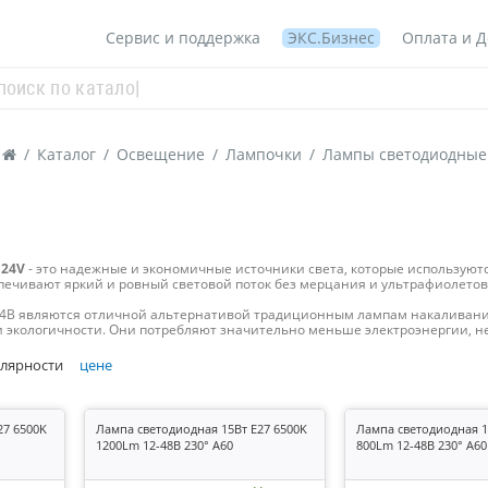
Сервис и поддержка
ЭКС.Бизнес
Оплата и Д
/
Каталог
/
Освещение
/
Лампочки
/
Лампы светодиодные
 24V
- это надежные и экономичные источники света, которые используют
ечивают яркий и ровный световой поток без мерцания и ультрафиолетов
4В являются отличной альтернативой традиционным лампам накаливани
 экологичности. Они потребляют значительно меньше электроэнергии, не
лярности
цене
27 6500K
Лампа светодиодная 15Вт E27 6500K
Лампа светодиодная 1
1200Lm 12-48В 230° A60
800Lm 12-48В 230° A60