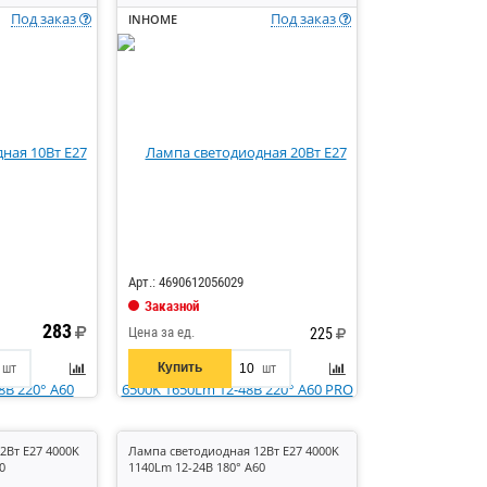
Под заказ
Под заказ
INHOME
Код: 841437
Арт.: 4690612056029
Заказной
283
Цена за ед.
225
Купить
шт
шт
2Вт E27 4000K
Лампа светодиодная 12Вт E27 4000K
0
1140Lm 12-24В 180° A60