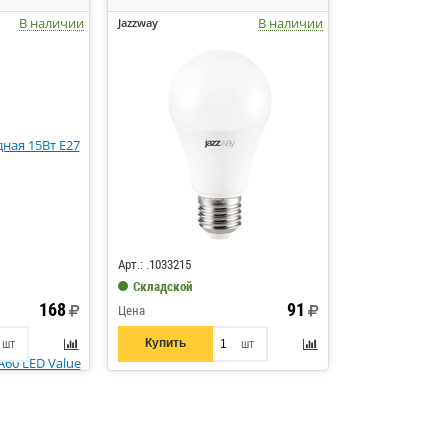
В наличии
В наличии
Jazzway
Код: 213580
Арт.: .1033215
Складской
168
91
Цена
Купить
шт
шт