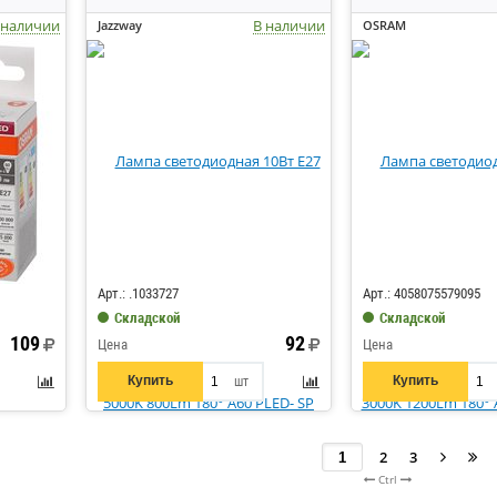
 наличии
В наличии
Jazzway
OSRAM
Код: 231678
Код: 430502
Арт.: .1033727
Арт.: 4058075579095
Складской
Складской
109
92
Цена
Цена
Купить
Купить
шт
2
3
Ctrl