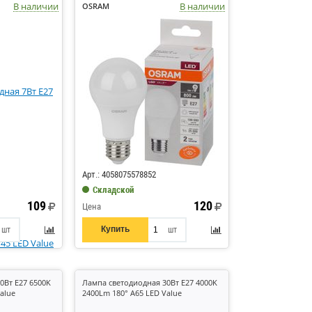
В наличии
В наличии
OSRAM
Код: 430498
Арт.: 4058075578852
Складской
109
120
Цена
Купить
шт
шт
0Вт E27 6500K
Лампа светодиодная 30Вт E27 4000K
alue
2400Lm 180° A65 LED Value