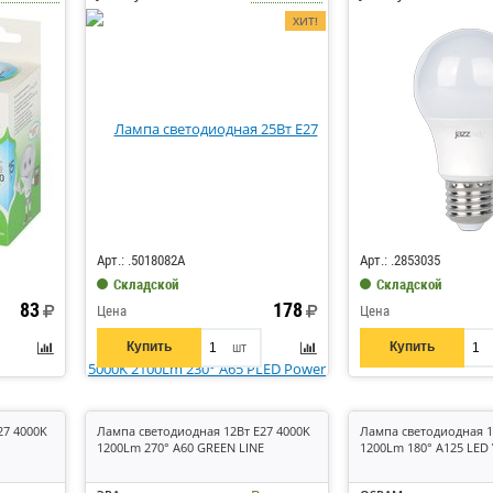
ХИТ!
Код: 630377
Код: 226446
Арт.: .5018082A
Арт.: .2853035
Складской
Складской
83
178
Цена
Цена
Купить
Купить
шт
27 4000K
Лампа светодиодная 12Вт E27 4000K
Лампа светодиодная 1
1200Lm 270° A60 GREEN LINE
1200Lm 180° A125 LED 