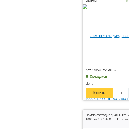
В
OSRAM
Код: 430510
Арт.: 4058075579156
Складской
Цена
Купить
шт
Лампа светодиодная 12Вт E
1080Lm 180° A60 PLED Powe