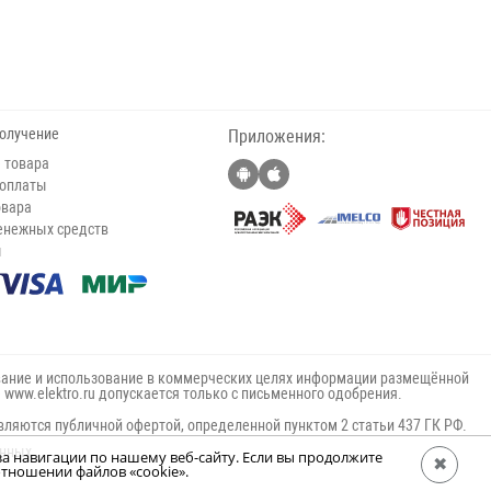
получение
Приложения:
 товара
 оплаты
овара
енежных средств
ы
ание и использование в коммерческих целях информации размещённой
е www.elektro.ru допускается только с письменного одобрения.
вляются публичной офертой, определенной пунктом 2 статьи 437 ГК РФ.
анных
за навигации по нашему веб-сайту. Если вы продолжите
✖
тношении файлов «cookie».