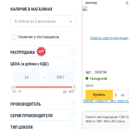
В
Jazzway
НАЛИЧИЕ В МАГАЗИНАХ
В любом из 6 магазинов
Наличие у поставщиков
РАСПРОДАЖА
Код: 215906
Да
ЦЕНА
(в рублях с НДС)
Арт.: .1033734
14
3057
Складской
Цена
От:
14
До:
3057
Купить
шт
ПРОИЗВОДИТЕЛЬ
СЕРИЯ ПРОИЗВОДИТЕЛЯ
Лампа светодиодная 12Вт E
960Lm 180° A60 LED Value
ASD
22
ТИП ЦОКОЛЯ