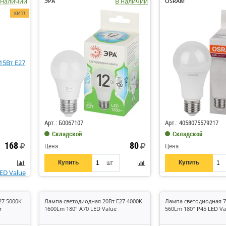
 наличии
В наличии
ЭРА
OSRAM
ХИТ!
Код: 820099
Код: 430491
Арт.: Б0067107
Арт.: 4058075579217
Складской
Складской
168
80
Цена
Цена
Купить
Купить
шт
27 5000K
Лампа светодиодная 20Вт E27 4000K
Лампа светодиодная 7
r
1600Lm 180° A70 LED Value
560Lm 180° P45 LED Va