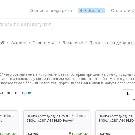
Сервис и поддержка
ЭКС.Бизнес
Оплата и Д
/
Каталог
/
Освещение
/
Лампочки
/
Лампы светодиодные
27 - это современные источники света, которые пришли на смену тради
, долгим сроком службы и широким диапазоном цветовой температуры, 
подходят для большинства стандартных светильников и могут использоват
лярности
цене
27 4000K
Лампа светодиодная 25Вт E27 5000K
Лампа светодиодная 1
ne
2100Lm 230° A65 PLED Power
1400Lm 230° A60 PLED
 наличии
В наличии
Jazzway
Jazzway