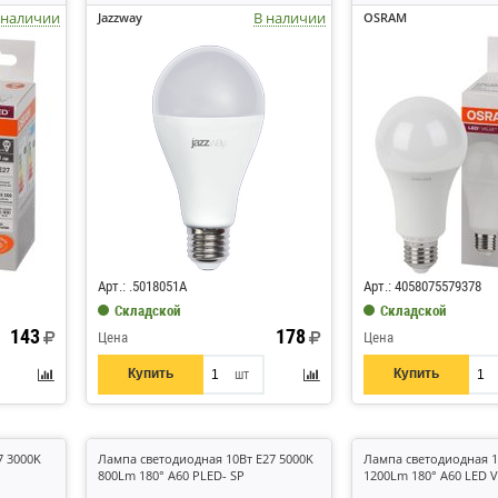
 наличии
В наличии
Jazzway
OSRAM
Код: 334434
Код: 430494
Арт.: .5018051A
Арт.: 4058075579378
Складской
Складской
143
178
Цена
Цена
Купить
Купить
шт
7 3000K
Лампа светодиодная 10Вт E27 5000K
Лампа светодиодная 1
800Lm 180° A60 PLED- SP
1200Lm 180° A60 LED V