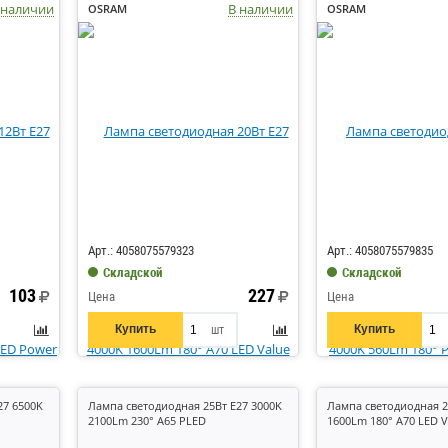
 наличии
В наличии
OSRAM
OSRAM
Код: 430513
Код: 431285
Арт.: 4058075579323
Арт.: 4058075579835
Складской
Складской
103
227
Цена
Цена
Купить
Купить
шт
27 6500K
Лампа светодиодная 25Вт E27 3000K
Лампа светодиодная 2
2100Lm 230° A65 PLED
1600Lm 180° A70 LED V