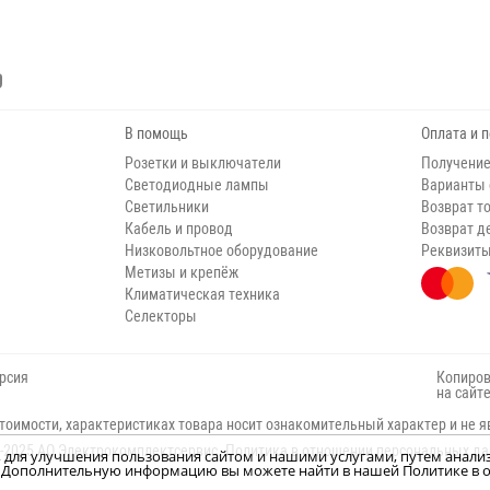
В помощь
Оплата и 
Розетки и выключатели
Получение
Светодиодные лампы
Варианты
Светильники
Возврат т
Кабель и провод
Возврат д
Низковольтное оборудование
Реквизит
Метизы и крепёж
Климатическая техника
Селекторы
рсия
Копиров
на сайт
тоимости, характеристиках товара носит ознакомительный характер и не я
-2025 АО Электрокомплектсервис.
Политика в отношении персональных д
н, для улучшения пользования сайтом и нашими услугами, путем анали
м. Дополнительную информацию вы можете найти в нашей Политике в о