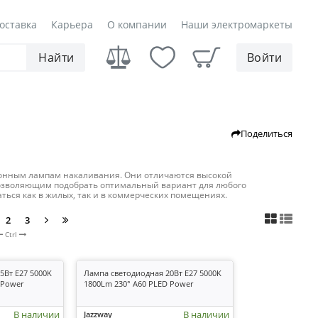
оставка
Карьера
О компании
Наши электромаркеты
Найти
Войти
Поделиться
ционным лампам накаливания. Они отличаются высокой
позволяющим подобрать оптимальный вариант для любого
ься как в жилых, так и в коммерческих помещениях.
2
3
Ctrl
5Вт E27 5000K
Лампа светодиодная 20Вт E27 5000K
 Power
1800Lm 230° A60 PLED Power
В наличии
В наличии
Jazzway