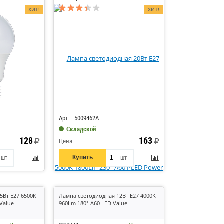
ХИТ!
ХИТ!
Код: 284613
Арт.: .5009462A
Складской
128
163
Цена
Купить
шт
шт
5Вт E27 6500K
Лампа светодиодная 12Вт E27 4000K
Value
960Lm 180° A60 LED Value