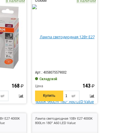
В наличии
В наличии
OSRAM
Код: 430500
Арт.: 4058075579002
Складской
168
143
Цена
Купить
шт
шт
Вт E27 4000K
Лампа светодиодная 10Вт E27 4000K
lue
800Lm 180° A60 LED Value