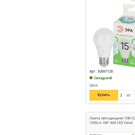
Код: 820120
Арт.: Б0067128
Складской
Цена
Купить
шт
Лампа светодиодная 15Вт E
1200Lm 180° A60 LED Value