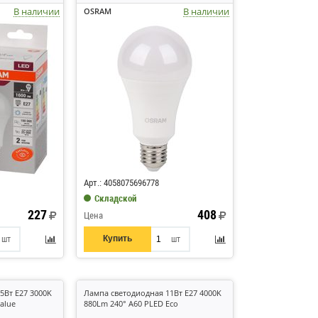
В наличии
В наличии
OSRAM
Код: 529601
Арт.: 4058075696778
Складской
227
408
Цена
Купить
шт
шт
5Вт E27 3000K
Лампа светодиодная 11Вт E27 4000K
alue
880Lm 240° A60 PLED Eco