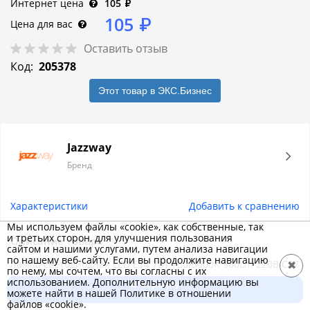
Интернет цена
105
₽
105
₽
Цена для вас
Оставить отзыв
Код:
205378
Этот товар в ЭКС.Бизнес
Jazzway
Бренд
Характеристики
Добавить к сравнению
Мы используем файлы «cookie», как собственные, так
и третьих сторон, для улучшения пользования
Описание товара
сайтом и нашими услугами, путем анализа навигации
по нашему веб-сайту. Если вы продолжите навигацию
Лампа светодиодная LED E14 7Вт 730/3000K 560Lm 220В C37
✖
по нему, мы сочтем, что вы согласны с их
мат. Jazzway обладает широким углом рассеивания света –
использованием. Дополнительную информацию вы
В корзину
можете найти в нашей Политике в отношении
220 градусов. При мощности 7 ватт источник света
105 ₽
файлов «cookie».
производит световой поток 560 люменов. Изделие