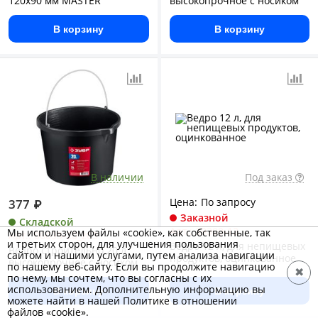
120х90 мм MASTER
высокопрочное с носиком
В корзину
В корзину
В наличии
Под заказ
Цена:
По запросу
377
₽
Заказной
Складской
Арт.: 39300-12
Мы используем файлы «cookie», как собственные, так
Арт.: 06093-20_z03
и третьих сторон, для улучшения пользования
Ведро 12 л, для непищевых
Ведро строительно 20 л
сайтом и нашими услугами, путем анализа навигации
продуктов, оцинкованное
высокопрочное с носиком
по нашему веб-сайту. Если вы продолжите навигацию
✖
по нему, мы сочтем, что вы согласны с их
использованием. Дополнительную информацию вы
В корзину
В корзину
можете найти в нашей Политике в отношении
файлов «cookie».