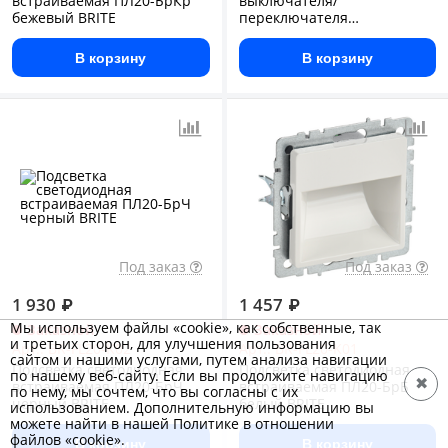
встраиваемая ПЛ20-БрКр
выключателя/
бежевый BRITE
переключателя
одноклавишного, S70
В корзину
В корзину
Под заказ
Под заказ
1 930
₽
1 457
₽
Мы используем файлы «cookie», как собственные, так
Заказной
Заказной
и третьих сторон, для улучшения пользования
Арт.: BR-FL20-K02
Арт.: BR-FL20-K01
сайтом и нашими услугами, путем анализа навигации
Подсветка светодиодная
Подсветка светодиодная
по нашему веб-сайту. Если вы продолжите навигацию
✖
встраиваемая ПЛ20-БрЧ
встраиваемая ПЛ20-БрБ
по нему, мы сочтем, что вы согласны с их
черный BRITE
белый BRITE
использованием. Дополнительную информацию вы
можете найти в нашей Политике в отношении
файлов «cookie».
В корзину
В корзину