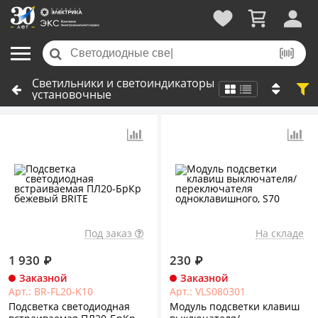
Светильники и светоиндикаторы
установочные
Под заказ
На складе
1 930
₽
230
₽
Заказной
Заказной
Арт.: BR-FL20-K10
Арт.: VLS080301
Подсветка светодиодная
Модуль подсветки клавиш