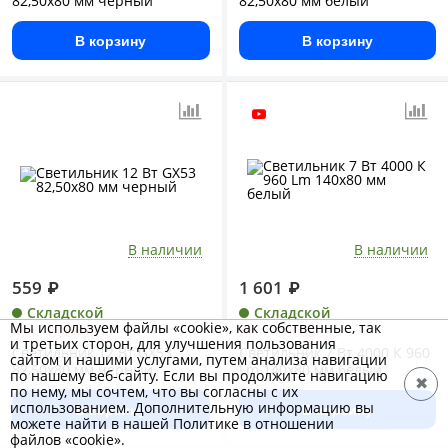
82,50x80 мм черный
82,50x80 мм белый
В корзину
В корзину
В наличии
В наличии
559
₽
1 601
₽
Складской
Складской
Мы используем файлы «cookie», как собственные, так
Арт.: Б0049030
Арт.: Б0062835
и третьих сторон, для улучшения пользования
Светильник 12 Вт GX53
Светильник 7 Вт 4000 К 960
сайтом и нашими услугами, путем анализа навигации
82,50x80 мм черный
Lm 140x80 мм белый
по нашему веб-сайту. Если вы продолжите навигацию
✖
по нему, мы сочтем, что вы согласны с их
использованием. Дополнительную информацию вы
В корзину
В корзину
можете найти в нашей Политике в отношении
файлов «cookie».