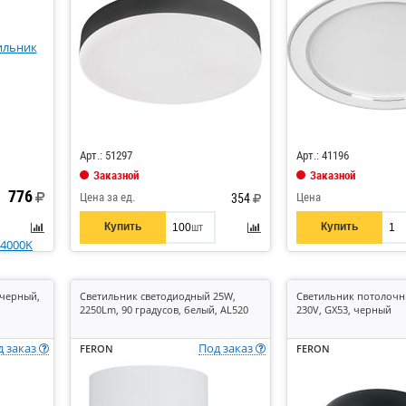
Код: 869170
Код: 867857
Арт.: 51297
Арт.: 41196
Заказной
Заказной
776
Цена за ед.
Цена
354
Купить
Купить
шт
 черный,
Светильник светодиодный 25W,
Светильник потолочн
2250Lm, 90 градусов, белый, AL520
230V, GX53, черный
д заказ
Под заказ
FERON
FERON