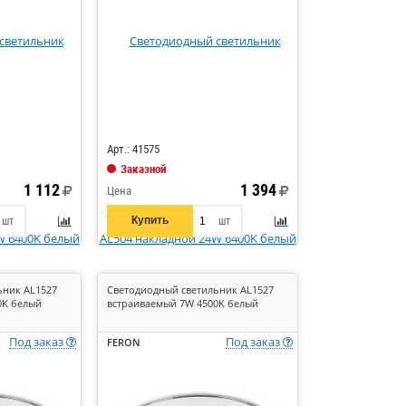
Код: 867982
Арт.: 41575
Заказной
1 112
1 394
Цена
Купить
шт
шт
ьник AL1527
Светодиодный светильник AL1527
0K белый
встраиваемый 7W 4500K белый
Под заказ
Под заказ
FERON