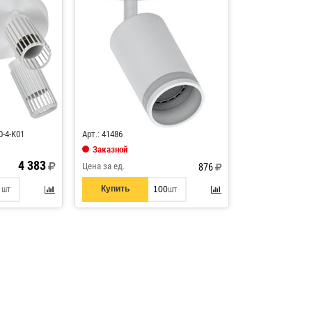
Код: 639989
0-4-K01
Арт.: 41486
Заказной
4 383
Цена за ед.
876
Купить
шт
шт