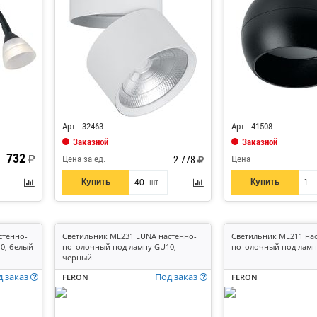
Код: 633031
Код: 867953
Арт.: 32463
Арт.: 41508
Заказной
Заказной
732
Цена за ед.
Цена
2 778
Купить
Купить
шт
стенно-
Светильник ML231 LUNA настенно-
Светильник ML211 на
0, белый
потолочный под лампу GU10,
потолочный под ламп
черный
д заказ
Под заказ
FERON
FERON