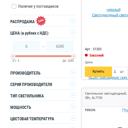
Наличие у поставщиков
РАСПРОДАЖА
Да
ЦЕНА
(в рублях с НДС)
Код: 869176
6
6285
Арт.: 51303
Заказной
От:
6
До:
6285
Цена
Купить
шт
ПРОИЗВОДИТЕЛЬ
Arlight
1
СЕРИЯ ПРОИЗВОДИТЕЛЯ
Elektrostandard
1
Светильник светодиодный,
Keila
3
ТИП СВЕТИЛЬНИКА
3Вт, AL7730
FERON
121
Belladonna
2
Светильник накладной
1
МОЩНОСТЬ
IEK
По
25
FERON
EDGAR
2
Светильник направленного
7
INHOME
41
ЦВЕТОВАЯ ТЕМПЕРАТУРА
света
Lighting
0
100
2
Maytoni
1
Светильник спот