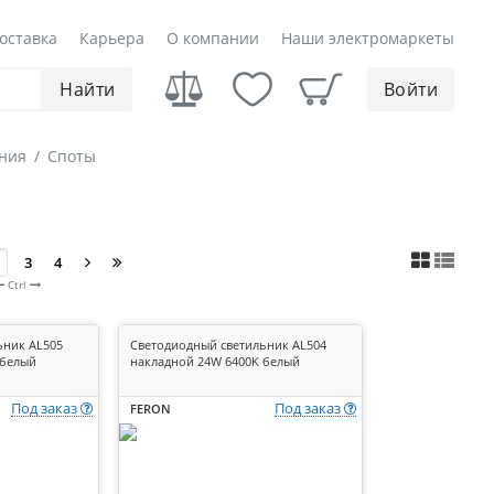
оставка
Карьера
О компании
Наши электромаркеты
Найти
Войти
ния
/
Споты
3
4
Ctrl
ьник AL505
Светодиодный светильник AL504
 белый
накладной 24W 6400K белый
Под заказ
Под заказ
FERON