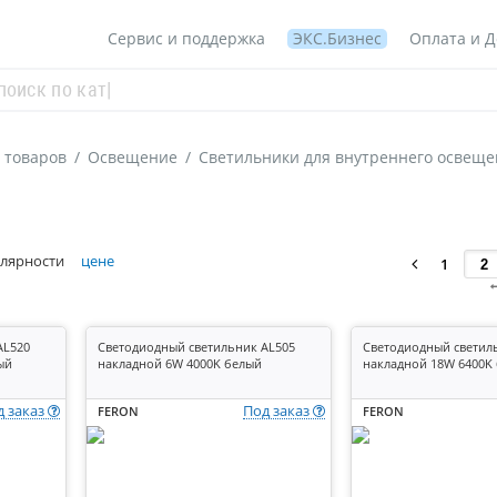
Сервис и поддержка
ЭКС.Бизнес
Оплата и Д
 товаров
/
Освещение
/
Светильники для внутреннего освеще
лярности
цене
1
AL520
Светодиодный светильник AL505
Светодиодный светил
ый
накладной 6W 4000K белый
накладной 18W 6400K
д заказ
Под заказ
FERON
FERON