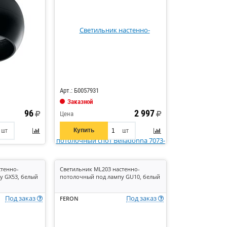
Арт.: Б0057931
Заказной
96
2 997
Цена
Купить
шт
шт
стенно-
Светильник ML203 настенно-
у GX53, белый
потолочный под лампу GU10, белый
Под заказ
Под заказ
FERON