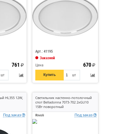
Код: 867856
Арт.: 41195
Заказной
761
670
Цена
Купить
шт
шт
ый HL355 12W,
Светильник настенно-потолочный
спот Belladonna 7073-702 2хGU10
15Вт поворотный
Под заказ
Под заказ
Rivoli