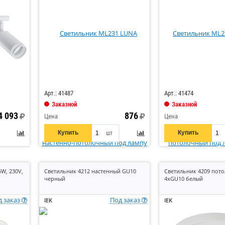
Код: 867945
Код: 867940
Арт.: 41487
Арт.: 41474
Заказной
Заказной
4 093
876
Цена
Цена
Купить
Купить
шт
W, 230V,
Светильник 4212 настенный GU10
Светильник 4209 пот
черный
4хGU10 белый
д заказ
Под заказ
IEK
IEK