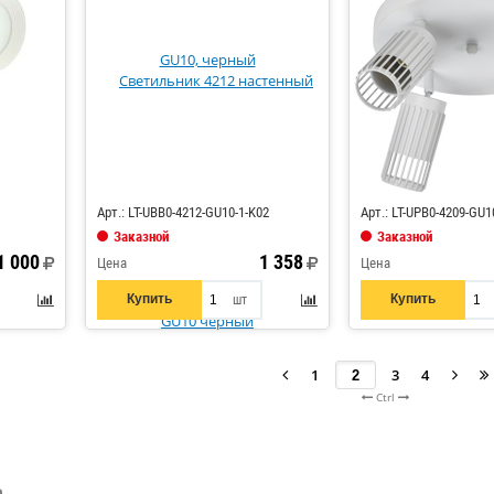
Код: 810977
Арт.: LT-UBB0-4212-GU10-1-K02
Арт.: LT-UPB0-4209-GU1
Заказной
Заказной
1 000
1 358
Цена
Цена
Купить
Купить
шт
1
3
4
Ctrl