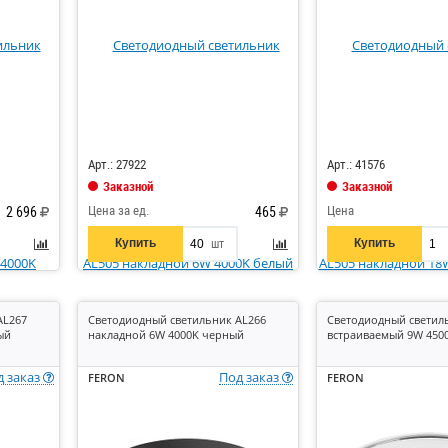
Код: 867239
Код: 867983
Арт.: 27922
Арт.: 41576
Заказной
Заказной
Цена за ед.
Цена
2 696
465
Купить
Купить
шт
AL267
Светодиодный светильник AL266
Светодиодный светил
ый
накладной 6W 4000K черный
встраиваемый 9W 450
д заказ
Под заказ
FERON
FERON