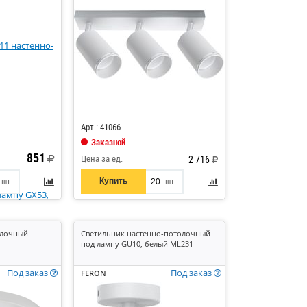
Код: 654377
Арт.: 41066
Заказной
851
Цена за ед.
2 716
Купить
шт
шт
олочный
Cветильник настенно-потолочный
под лампу GU10, белый ML231
Под заказ
Под заказ
FERON