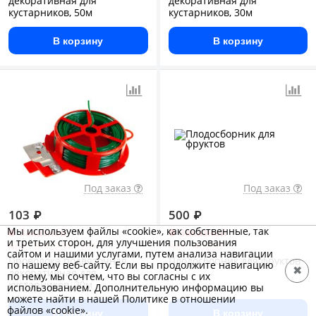
декоративная для
декоративная для
кустарников, 50м
кустарников, 30м
В корзину
В корзину
Под заказ
Под заказ
103
₽
500
₽
Мы используем файлы «cookie», как собственные, так
Заказной
Заказной
и третьих сторон, для улучшения пользования
Арт.: 8-422341_z01
Арт.: 40290
сайтом и нашими услугами, путем анализа навигации
Проволока подвязочная
Плодосборник для фруктов
по нашему веб-сайту. Если вы продолжите навигацию
✖
декоративная для
по нему, мы сочтем, что вы согласны с их
кустарников, 20м
использованием. Дополнительную информацию вы
можете найти в нашей Политике в отношении
файлов «cookie».
В корзину
В корзину