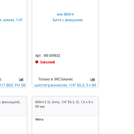
Код: 685118
Арт.: WE-059632
Заказной
с
Только в ЭКС.Бизнес
 с фиксацией,
800/4 Z SL бита, 1/4" E6.3, SL 1.6 x 8 x
89 мм
Wera