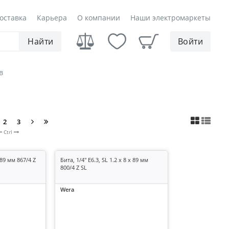
оставка
Карьера
О компании
Наши электромаркеты
Найти
Войти
в
2
3
Ctrl
 89 мм 867/4 Z
Бита, 1/4" E6.3, SL 1.2 x 8 x 89 мм
800/4 Z SL
Wera