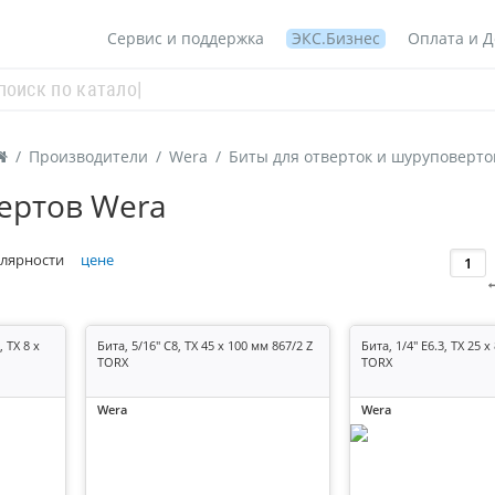
Сервис и поддержка
ЭКС.Бизнес
Оплата и Д
/
Производители
/
Wera
/
Биты для отверток и шуруповерто
ертов Wera
лярности
цене
, TX 8 x
Бита, 5/16" C8, TX 45 x 100 мм 867/2 Z
Бита, 1/4" E6.3, TX 25 x
TORX
TORX
Wera
Wera