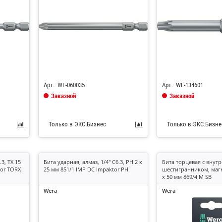
Код: 685126
Код: 685315
Арт.: WE-060035
Арт.: WE-134601
Заказной
Заказной
Только в ЭКС.Бизнес
Только в ЭКС.Бизне
.3, TX 15
Бита ударная, алмаз, 1/4" C6.3, PH 2 x
Бита торцевая с внут
tor TORX
25 мм 851/1 IMP DC Impaktor PH
шестигранником, магни
x 50 мм 869/4 M SB
Wera
Wera