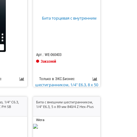
Код: 685139
Арт.: WE-060403
Заказной
с
Только в ЭКС.Бизнес
, 1/4" C6.3,
Бита с внешним шестигранником,
C PH SB
1/4" E6.3, 5 x 89 мм 840/4 Z Hex-Plus
Wera