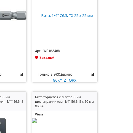
Код: 685149
Арт.: WE-066488
Заказной
с
Только в ЭКС.Бизнес
ренним
Бита торцевая с внутренним
т, 1/4" E6.3, 8
шестигранником, 1/4" E6.3, 8 x 50 мм
869/4
Wera