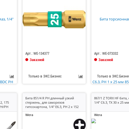
Код: 685311
Код: 685182
Арт.: WE-134377
Арт.: WE-073332
Заказной
Заказной
Только в ЭКС.Бизнес
Только в ЭКС.Бизне
Бита 851/4 R PH длинный узкий
867/1 Z TORX HF бита,
2, 175
стержень, для саморезов
1/4" C6.3, TX 30 x 25 мм
PH/PH
гипсокартона, 1/4" E6.3, PH 2 x 152
мм
Wera
Wera