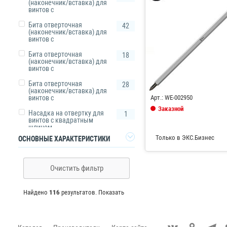
(наконечник/вставка) для
винтов с
Бита отверточная
42
(наконечник/вставка) для
винтов с
Бита отверточная
18
(наконечник/вставка) для
винтов с
Код: 684792
Бита отверточная
28
(наконечник/вставка) для
винтов с
Арт.: WE-002950
Заказной
Насадка на отвертку для
1
винтов с квадратным
шлицом
Только в ЭКС.Бизнес
ОСНОВНЫЕ ХАРАКТЕРИСТИКИ
Для построения данного фильтра
нужно выбрать тип товара
Очистить фильтр
Найдено
116
результатов.
Показать