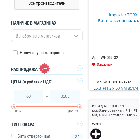
Все производители
НАЛИЧИЕ В МАГАЗИНАХ
В любом из 0 магазинов
Код: 685112
Наличие у поставщиков
Арт.: WE-059532
Заказной
РАСПРОДАЖА
Да
ЦЕНА
(в рублях с НДС)
Только в ЭКС.Бизнес
60
3285
Бита двусторонняя
комбинированная, PH 1 PH 
От:
60
До:
3285
мм, 6 мм шестигранник 85 
Vario
Wera
ТИП ТОВАРА
Бита отверточная
27