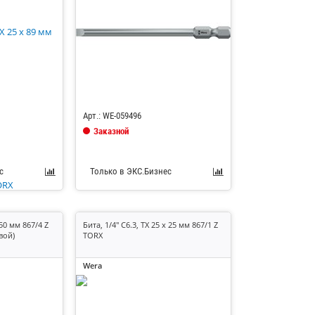
Код: 685110
Арт.: WE-059496
Заказной
с
Только в ЭКС.Бизнес
 50 мм 867/4 Z
Бита, 1/4" C6.3, TX 25 x 25 мм 867/1 Z
вой)
TORX
Wera