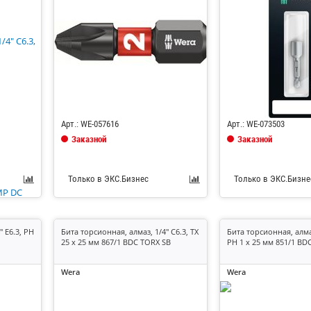
Код: 685079
Код: 685186
Арт.: WE-057616
Арт.: WE-073503
Заказной
Заказной
Только в ЭКС.Бизнес
Только в ЭКС.Бизне
" E6.3, PH
Бита торсионная, алмаз, 1/4" C6.3, TX
Бита торсионная, алмаз
25 x 25 мм 867/1 BDC TORX SB
PH 1 x 25 мм 851/1 BD
Wera
Wera