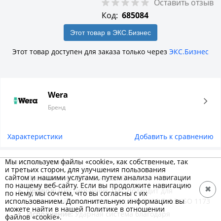
Оставить отзыв
Код:
685084
Этот товар в ЭКС.Бизнес
Этот товар доступен для заказа только через
ЭКС.Бизнес
Wera
Бренд
Характеристики
Добавить к сравнению
Описание товара
Мы используем файлы «cookie», как собственные, так
и третьих сторон, для улучшения пользования
сайтом и нашими услугами, путем анализа навигации
Применение:
Для винтов TORX®
по нашему веб-сайту. Если вы продолжите навигацию
✖
Привод:
Шестигранник 1/4", подходит для
по нему, мы сочтем, что вы согласны с их
использованием. Дополнительную информацию вы
держателей в соответствии с DIN 3126-D 6,3, ISO 1173
можете найти в нашей Политике в отношении
Исполнение:
Ударная система благодаря
файлов «cookie».