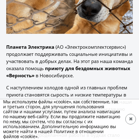
Планета Электрика
(АО «Электрокомплектсервис»)
продолжает поддерживать социальные инициативы и
участвовать в добрых делах. На этот раз наша команда
оказала помощь
приюту для бездомных животных
«Верность»
в Новосибирске.
С наступлением холодов одной из главных проблем
приюта становятся сырость и низкие температуры в
будках. Чтобы улучшить условия для животных, наши
Мы используем файлы «cookie», как собственные, так
и третьих сторон, для улучшения пользования
специалисты провели комплексную модернизацию
сайтом и нашими услугами, путем анализа навигации
вольеров: заменили перегоревшие лампы и
по нашему веб-сайту. Если вы продолжите навигацию
✖
по нему, мы сочтем, что вы согласны с их
организовали систему отопления.
использованием. Дополнительную информацию вы
можете найти в нашей Политике в отношении
В результате проделанной работы в будках стало
файлов «cookie».