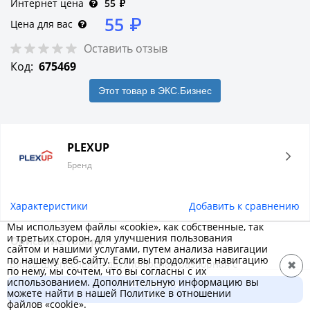
Интернет цена
55
₽
55
₽
Цена для вас
Оставить отзыв
Код:
675469
Этот товар в ЭКС.Бизнес
PLEXUP
Бренд
Характеристики
Добавить к сравнению
Мы используем файлы «cookie», как собственные, так
и третьих сторон, для улучшения пользования
Описание товара
сайтом и нашими услугами, путем анализа навигации
по нашему веб-сайту. Если вы продолжите навигацию
Вилка штепсельная двухполюсная разборная с
✖
по нему, мы сочтем, что вы согласны с их
цилиндрическими штырями предназначена для
использованием. Дополнительную информацию вы
В корзину
можете найти в нашей Политике в отношении
присоединения электрических приборов класса защиты II с
55 ₽
файлов «cookie».
номинальным напряжением 250 В к электрической сети