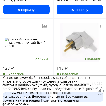
белая, угловая
заземл. с ручкой бел./черн
В корзину
В корзину
В наличии
В наличии
127
₽
118
₽
Складской
Складской
Мы используем файлы «cookie», как собственные, так
Арт.: 715-0201-602
Арт.: В16-001
и третьих сторон, для улучшения пользования
Вилка Accessories с заземл.
Вилка штепсельная 16А 250
сайтом и нашими услугами, путем анализа навигации
с ручкой бел./красн
В с заземлением, угловая
по нашему веб-сайту. Если вы продолжите навигацию
✖
по нему, мы сочтем, что вы согласны с их
использованием. Дополнительную информацию вы
В корзину
В корзину
можете найти в нашей Политике в отношении
файлов «cookie».