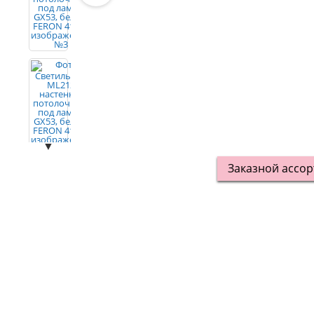
▼
Заказной ассо