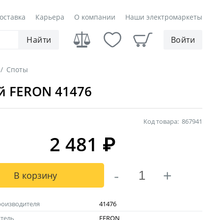
оставка
Карьера
О компании
Наши электромаркеты
Найти
Войти
/
Споты
й FERON 41476
Код товара:
867941
2 481
₽
-
+
В корзину
роизводителя
41476
тель
FERON