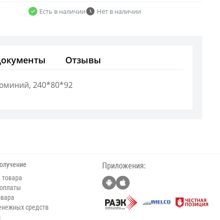
Есть в наличии
Нет в наличии
Документы
Отзывы
люминий, 240*80*92
получение
Приложения:
 товара
 оплаты
овара
енежных средств
ы