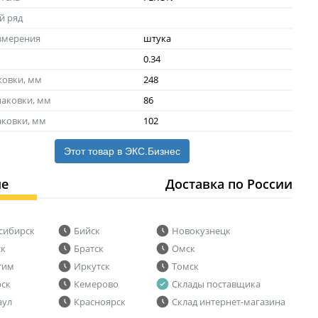
й ряд
змерения
штука
0.34
ковки, мм
248
аковки, мм
86
аковки, мм
102
Этот товар в ЭКС.Бизнес
ие
Доставка по России
сибирск
Бийск
Новокузнецк
ск
Братск
Омск
тим
Иркутск
Томск
рск
Кемерово
Склады поставщика
аул
Красноярск
Склад интернет-магазина