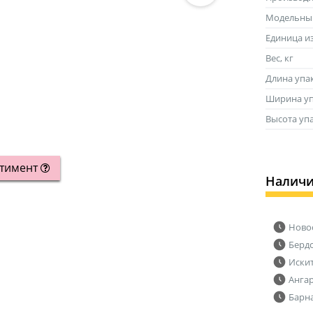
Модельны
Единица и
Вес, кг
Длина упа
Ширина уп
Высота уп
ртимент
Налич
Ново
Берд
Иски
Анга
Барн