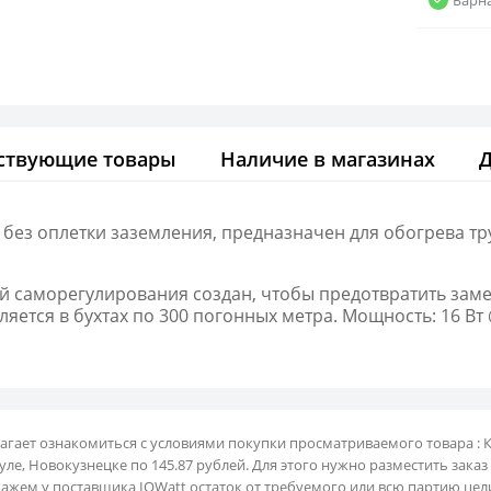
ствующие товары
Наличие в магазинах
ез оплетки заземления, предназначен для обогрева тру
ей саморегулирования создан, чтобы предотвратить зам
ляется в бухтах по 300 погонных метра. Мощность: 16 Вт @
лагает ознакомиться с условиями покупки просматриваемого товара : 
ле, Новокузнецке по 145.87 рублей. Для этого нужно разместить заказ 
кажем у поставщика IQWatt остаток от требуемого или всю партию це