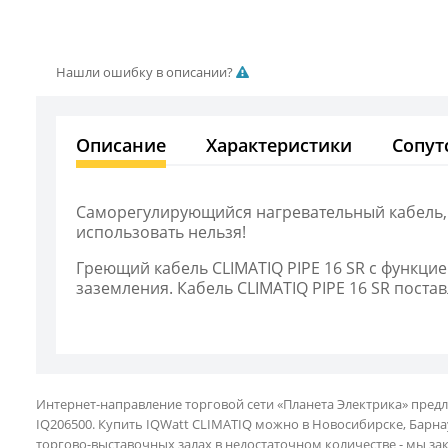
Нашли ошибку в описании?
Описание
Характеристики
Сопут
Саморегулирующийся нагревательный кабель, б
использовать нельзя!
Греющий кабель CLIMATIQ PIPE 16 SR с функци
заземления. Кабель CLIMATIQ PIPE 16 SR постав
Интернет-направление торговой сети «Планета Электрика» пред
IQ206500. Купить IQWatt CLIMATIQ можно в Новосибирске, Барнау
торгово-выставочных залах в недостаточном количестве - мы за