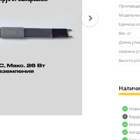
Производи
Модельны
Единица и
Вес, кг
Длина упа
Ширина уп
Высота уп
Налич
Ново
Берд
Иски
Анга
Барн