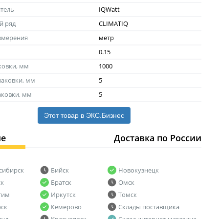
тель
IQWatt
й ряд
CLIMATIQ
змерения
метр
0.15
ковки, мм
1000
аковки, мм
5
аковки, мм
5
Этот товар в ЭКС.Бизнес
ие
Доставка по России
сибирск
Бийск
Новокузнецк
ск
Братск
Омск
тим
Иркутск
Томск
рск
Кемерово
Склады поставщика
аул
Красноярск
Склад интернет-магазина