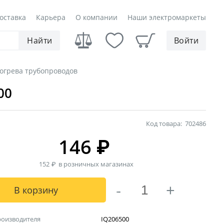
оставка
Карьера
О компании
Наши электромаркеты
Найти
Войти
огрева трубопроводов
00
Код товара:
702486
146
₽
152
₽
в розничных магазинах
-
+
В корзину
роизводителя
IQ206500