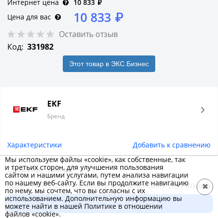
Интернет цена
10 833
₽
10 833
₽
Цена для вас
Оставить отзыв
Код:
331982
Этот товар в ЭКС.Бизнес
EKF
Бренд
Характеристики
Добавить к сравнению
Мы используем файлы «cookie», как собственные, так
и третьих сторон, для улучшения пользования
Описание товара
сайтом и нашими услугами, путем анализа навигации
по нашему веб-сайту. Если вы продолжите навигацию
Выключатели-разъединители серии TwinBlock EKF PROxima
✖
по нему, мы сочтем, что вы согласны с их
предназначены для пропускания номинальных токов,
использованием. Дополнительную информацию вы
В корзину
можете найти в нашей Политике в отношении
включения и отключения электрических цепей
10 833 ₽
файлов «cookie».
номинальным напряжением до 690 В переменного тока