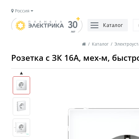
Россия
Каталог
/
Каталог
/
Электроус
Розетка с ЗК 16А, мех-м, быст
▲