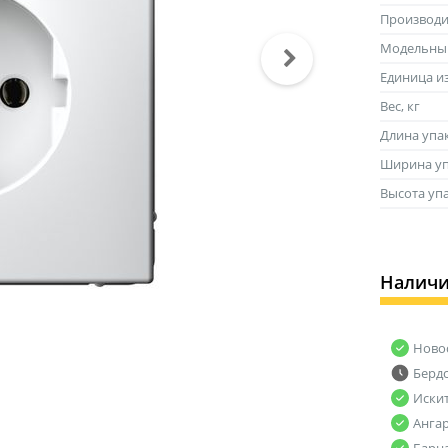
Производи
Модельны
Единица и
Вес, кг
Длина упа
Ширина уп
Высота уп
Налич
Ново
Берд
Иски
Анга
Барн