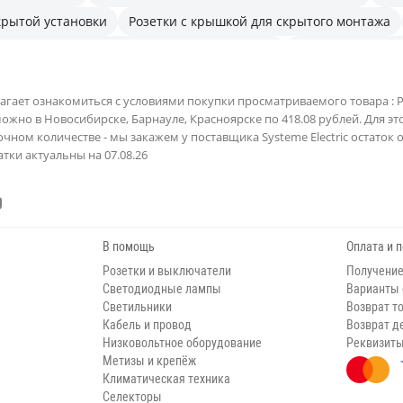
крытой установки
Розетки с крышкой для скрытого монтажа
Розетки скрытой установки, 1 - одноместные
Розетки скрытой 
агает ознакомиться с условиями покупки просматриваемого товара : Р
 можно в Новосибирске, Барнауле, Красноярске по 418.08 рублей. Для э
очном количестве - мы закажем у поставщика Systeme Electric остато
тки актуальны на 07.08.26
В помощь
Оплата и 
Розетки и выключатели
Получение
Светодиодные лампы
Варианты
Светильники
Возврат т
Кабель и провод
Возврат д
Низковольтное оборудование
Реквизит
Метизы и крепёж
Климатическая техника
Селекторы