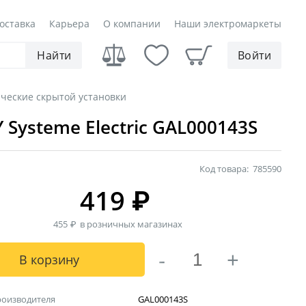
оставка
Карьера
О компании
Наши электромаркеты
Найти
Войти
ические скрытой установки
Systeme Electric GAL000143S
Код товара:
785590
419
₽
455
₽
в розничных магазинах
-
+
В корзину
роизводителя
GAL000143S