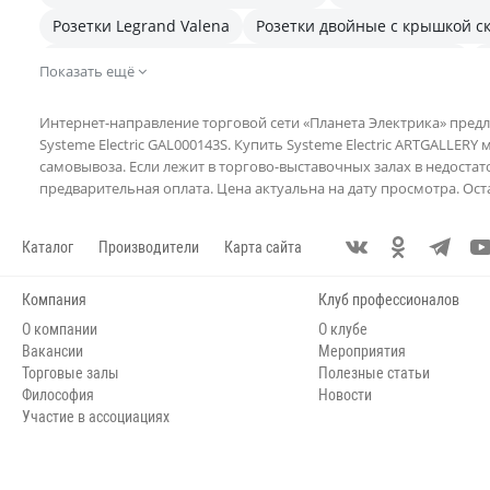
Розетки Legrand Valena
Розетки двойные с крышкой с
Розетки скрытого монтажа System Electric (Schneider)
Показать ещё
Розетки шнайдер встраиваемые
Интернет-направление торговой сети «Планета Электрика» предл
Systeme Electric GAL000143S. Купить Systeme Electric ARTGALLERY
самовывоза. Если лежит в торгово-выставочных залах в недостат
предварительная оплата. Цена актуальна на дату просмотра. Оста
Каталог
Производители
Карта сайта
Компания
Клуб профессионалов
О компании
О клубе
Вакансии
Мероприятия
Торговые залы
Полезные статьи
Философия
Новости
Участие в ассоциациях