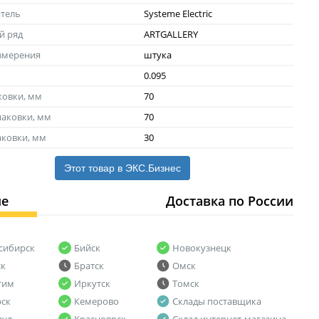
тель
Systeme Electric
й ряд
ARTGALLERY
змерения
штука
0.095
ковки, мм
70
аковки, мм
70
аковки, мм
30
Этот товар в ЭКС.Бизнес
ие
Доставка по России
сибирск
Бийск
Новокузнецк
ск
Братск
Омск
тим
Иркутск
Томск
рск
Кемерово
Склады поставщика
аул
Красноярск
Склад интернет-магазина