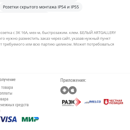
Розетки скрытого монтажа IP54 и IP55
установки, 2 - двойные
озетка с ЗК 16А, мех-м, быстрозажим. клем. БЕЛЫЙ ARTGALLERY
того нужно разместить заказ через сайт, указав нужный пункт
к от требуемого или всю партию целиком. Может потребоваться
получение
Приложения:
 товара
 оплаты
овара
енежных средств
ы