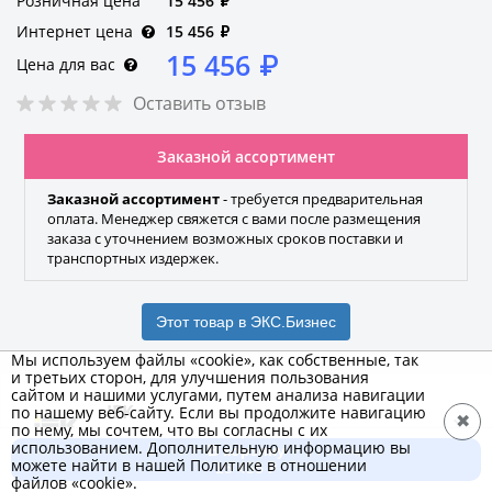
Розничная цена
15 456
₽
Интернет цена
15 456
₽
15 456
₽
Цена для вас
Оставить отзыв
Заказной ассортимент
Заказной ассортимент
- требуется предварительная
оплата. Менеджер свяжется с вами после размещения
заказа с уточнением возможных сроков поставки и
транспортных издержек.
Этот товар в ЭКС.Бизнес
Мы используем файлы «cookie», как собственные, так
и третьих сторон, для улучшения пользования
сайтом и нашими услугами, путем анализа навигации
IEK
по нашему веб-сайту. Если вы продолжите навигацию
✖
по нему, мы сочтем, что вы согласны с их
Бренд
использованием. Дополнительную информацию вы
В корзину
можете найти в нашей Политике в отношении
15 456 ₽
файлов «cookie».