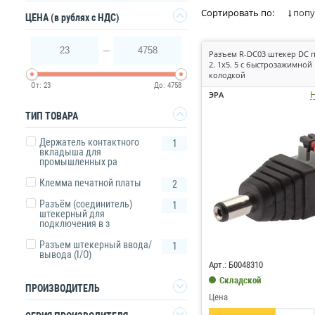
Материал контак
Сортировать по:
попу
Да
ЦЕНА
(в рублях с НДС)
Способ присоеди
Материал корпус
Степень защиты
23
4758
Разъем R-DC03 штекер DC 
Кроме того, ра
2. 1х5. 5 с быстрозажимной
напряжением.
колодкой
От:
23
До:
4758
Н
ЭРА
ТИП ТОВАРА
Держатель контактного
1
вкладыша для
промышленных ра
Клемма печатной платы
2
Разъём (соединитель)
1
штекерный для
подключения в з
Код: 763353
Разъем штекерный ввода/
1
вывода (I/O)
Арт.: Б0048310
Складской
ПРОИЗВОДИТЕЛЬ
Цена
DKC