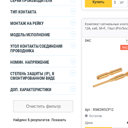
1
СЕРИЯ ПРОИЗВОДИТЕЛЯ
Купить
шт
EKF
1
RAM mcc
1
ТИП КОНТАКТА
WAGO
2
Гермафродитный (папа и
1
МОНТАЖ НА РЕЙКУ
Комплект сигнальных конт
ЭРА
1
мама)
12А, каб, M+F, 13шт (Pin/Soc
1
МОДЕЛЬ/ИСПОЛНЕНИЕ
Да
Н
DKC
Неважно
Штекер (папа)
1
УГОЛ КОНТАКТА/СОЕДИНЕНИЯ
РА
ПРОВОДНИКА
180° (по горизонтали)
1
НОМИН. НАПРЯЖЕНИЕ
СТЕПЕНЬ ЗАЩИТЫ (IP), В
0
300
СМОНТИРОВАННОМ ВИДЕ
IP2X
1
ДОП. ХАРАКТЕРИСТИКИ
Код: 529052
Очистить фильтр
Арт.: R5M2WSCP12
Остаток
Найдено
5
результатов.
Показать
Цена