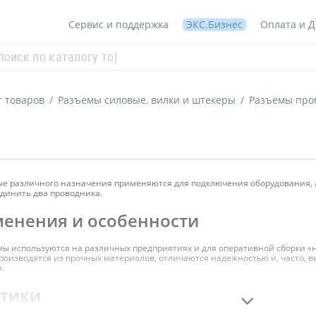
Сервис и поддержка
ЭКС.Бизнес
Оплата и Д
г товаров
/
Разъемы силовые, вилки и штекеры
/
Разъемы пр
 различного назначения применяются для подключения оборудования, а 
динить два проводника.
енения и особенности
 используются на различных предприятиях и для оперативной сборки «н
роизводятся из прочных материалов, отличаются надежностью и, часто, 
.
стики