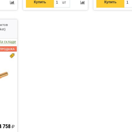
Купить
Купить
шт
актов
ket)
а складе
СПРОДАЖА
4 758