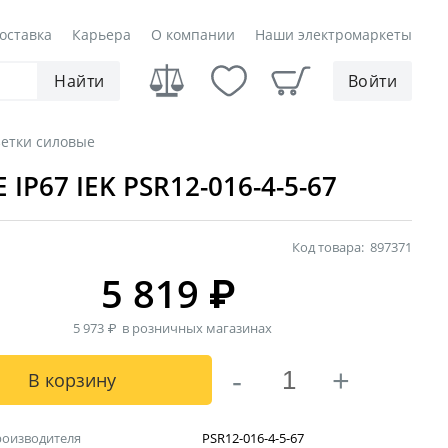
оставка
Карьера
О компании
Наши электромаркеты
Найти
Войти
зетки силовые
IP67 IEK PSR12-016-4-5-67
Код товара:
897371
5 819
₽
5 973
₽
в розничных магазинах
-
+
В корзину
роизводителя
PSR12-016-4-5-67