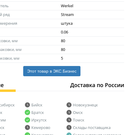
тель
Werkel
й ряд
Stream
змерения
штука
0.06
ковки, мм
80
аковки, мм
80
аковки, мм
5
Этот товар в ЭКС.Бизнес
ие
Доставка по России
сибирск
Бийск
Новокузнецк
ск
Братск
Омск
тим
Иркутск
Томск
рск
Кемерово
Склады поставщика
аул
Красноярск
Склад интернет-магазина