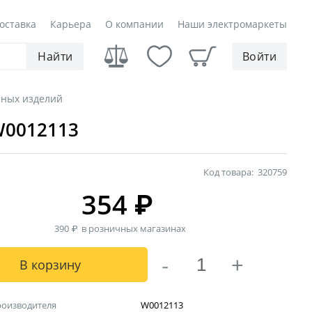
оставка
Карьера
О компании
Наши электромаркеты
Найти
Войти
чных изделий
W0012113
Код товара:
320759
354
₽
390
₽
в розничных магазинах
-
+
В корзину
роизводителя
W0012113