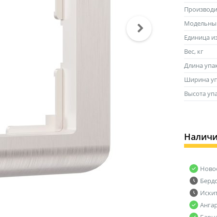
Производи
Модельны
Единица и
Вес, кг
Длина упа
Ширина уп
Высота уп
Налич
Ново
Берд
Иски
Анга
Барн