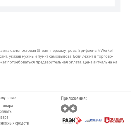
 Рамка однопостовая Stream перламутровый рифленый Werkel
сайт, указав нужный пункт самовывоза. Если лежит в торгово-
жет потребоваться предварительная оплата. Цена актуальна на
получение
Приложения:
 товара
 оплаты
овара
енежных средств
ы