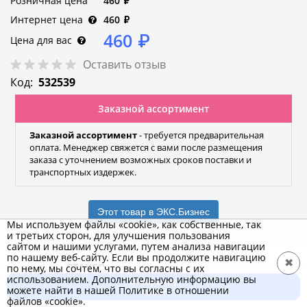
Розничная цена
460
₽
Интернет цена
460
₽
460
₽
Цена для вас
Оставить отзыв
Код:
532539
Заказной ассортимент
Заказной ассортимент
- требуется предварительная
оплата. Менеджер свяжется с вами после размещения
заказа с уточнением возможных сроков поставки и
транспортных издержек.
Этот товар в ЭКС.Бизнес
Мы используем файлы «cookie», как собственные, так
и третьих сторон, для улучшения пользования
сайтом и нашими услугами, путем анализа навигации
по нашему веб-сайту. Если вы продолжите навигацию
✖
STAYER
по нему, мы сочтем, что вы согласны с их
использованием. Дополнительную информацию вы
В корзину
Бренд
можете найти в нашей Политике в отношении
460 ₽
файлов «cookie».