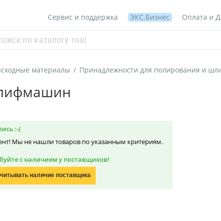
Сервис и поддержка
ЭКС.Бизнес
Оплата и Д
асходные материалы
/
Принадлежности для полирования и шл
шлифмашин
ись :-(
нт! Мы не нашли товаров по указанным критериям.
буйте с наличием у поставщиков!
читывать наличие поставщика