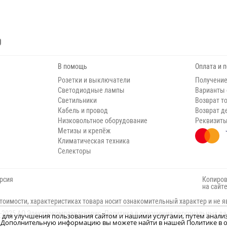
В помощь
Оплата и 
Розетки и выключатели
Получение
Светодиодные лампы
Варианты
Светильники
Возврат т
Кабель и провод
Возврат д
Низковольтное оборудование
Реквизит
Метизы и крепёж
Климатическая техника
Селекторы
рсия
Копиров
на сайт
тоимости, характеристиках товара носит ознакомительный характер и не я
-2025 АО Электрокомплектсервис.
Политика в отношении персональных д
н, для улучшения пользования сайтом и нашими услугами, путем анали
м. Дополнительную информацию вы можете найти в нашей Политике в о