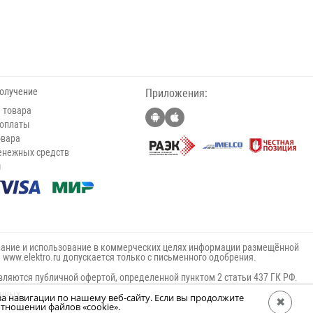
получение
Приложения:
 товара
 оплаты
овара
енежных средств
ы
ание и использование в коммерческих целях информации размещённой
е www.elektro.ru допускается только с письменного одобрения.
вляются публичной офертой, определенной пунктом 2 статьи 437 ГК РФ.
анных
за навигации по нашему веб-сайту. Если вы продолжите
✖
тношении файлов «cookie».