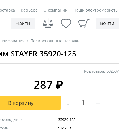
оставка
Карьера
О компании
Наши электромаркеты
Найти
Войти
 шлифования
/
Полировальные насадки
м STAYER 35920-125
Код товара:
532537
287
₽
-
+
В корзину
роизводителя
35920-125
тель
STAYER