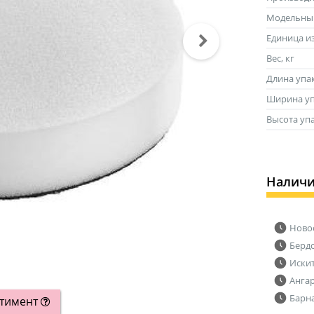
Модельны
Единица и
Вес, кг
Длина упа
Ширина уп
Высота уп
Налич
Ново
Берд
Иски
Анга
Барн
ртимент