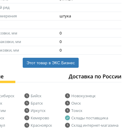
й ряд
змерения
штука
ковки, мм
0
аковки, мм
0
аковки, мм
0
Этот товар в ЭКС.Бизнес
ие
Доставка по России
сибирск
Бийск
Новокузнецк
ск
Братск
Омск
тим
Иркутск
Томск
рск
Кемерово
Склады поставщика
аул
Красноярск
Склад интернет-магазина