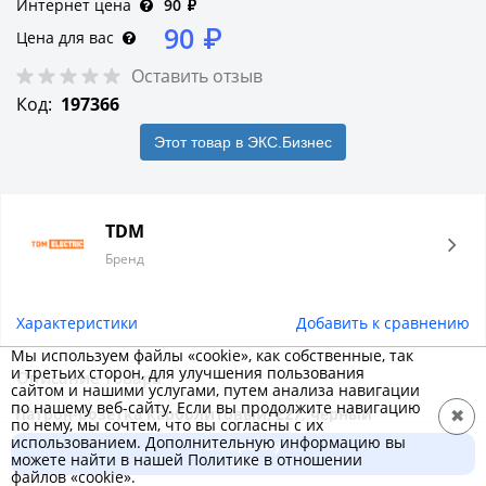
Интернет цена
90
₽
90
₽
Цена для вас
Оставить отзыв
Код:
197366
Этот товар в ЭКС.Бизнес
TDM
Бренд
Характеристики
Добавить к сравнению
Мы используем файлы «cookie», как собственные, так
и третьих сторон, для улучшения пользования
Описание товара
сайтом и нашими услугами, путем анализа навигации
по нашему веб-сайту. Если вы продолжите навигацию
Патрон-розетка карболитовый, E27, черный
✖
по нему, мы сочтем, что вы согласны с их
предназначен для промышленного и бытового
использованием. Дополнительную информацию вы
В корзину
можете найти в нашей Политике в отношении
применения. Используется для подключения ламп с
90 ₽
файлов «cookie».
цоколем E27 и может одновременно выполнять функции