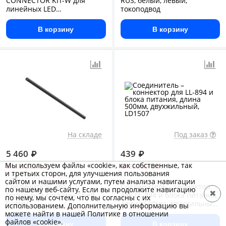
CONNECTOR KIT-W для
RUS, белый, левый,
линейных LED
токоподвод
светильников
В корзину
В корзину
На складе
Под заказ
5 460
₽
439
₽
Мы используем файлы «cookie», как собственные, так
Заказной
Заказной
и третьих сторон, для улучшения пользования
Арт.: CA011-L900-B
Арт.: 51647
сайтом и нашими услугами, путем анализа навигации
Соединитель для
Соединитель – коннектор
по нашему веб-сайту. Если вы продолжите навигацию
✖
модульной системы Shelf
для LL-894 и блока питания,
по нему, мы сочтем, что вы согласны с их
924мм
длина 500мм, двухжильный,
использованием. Дополнительную информацию вы
LD1507
можете найти в нашей Политике в отношении
файлов «cookie».
В корзину
В корзину