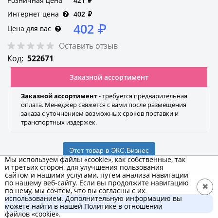
Розничная цена
421
₽
Интернет цена
402
₽
402
₽
Цена для вас
Оставить отзыв
Код:
522671
Заказной ассортимент
Заказной ассортимент
- требуется предварительная
оплата. Менеджер свяжется с вами после размещения
заказа с уточнением возможных сроков поставки и
транспортных издержек.
Этот товар в ЭКС.Бизнес
Мы используем файлы «cookie», как собственные, так
и третьих сторон, для улучшения пользования
сайтом и нашими услугами, путем анализа навигации
по нашему веб-сайту. Если вы продолжите навигацию
✖
MATRIX
по нему, мы сочтем, что вы согласны с их
использованием. Дополнительную информацию вы
В корзину
Бренд
можете найти в нашей Политике в отношении
402 ₽
файлов «cookie».