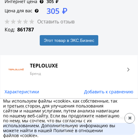
Интернет цена
305
₽
305
₽
Цена для вас
Оставить отзыв
Код:
861787
Этот товар в ЭКС.Бизнес
TEPLOLUXE
Бренд
Характеристики
Добавить к сравнению
Мы используем файлы «cookie», как собственные, так
и третьих сторон, для улучшения пользования
Описание товара
сайтом и нашими услугами, путем анализа навигации
по нашему веб-сайту. Если вы продолжите навигацию
Служит для крепления зажимов с кабелем в водосточном
✖
по нему, мы сочтем, что вы согласны с их
желобе. Материал изготовления: Ц – сталь оцинкованная,
использованием. Дополнительную информацию вы
В корзину
можете найти в нашей Политике в отношении
М – медь (указывается при заказе).Кол-во ниток нагр.
305 ₽
файлов «cookie».
каб.-2, расстояние между нитками 50мм