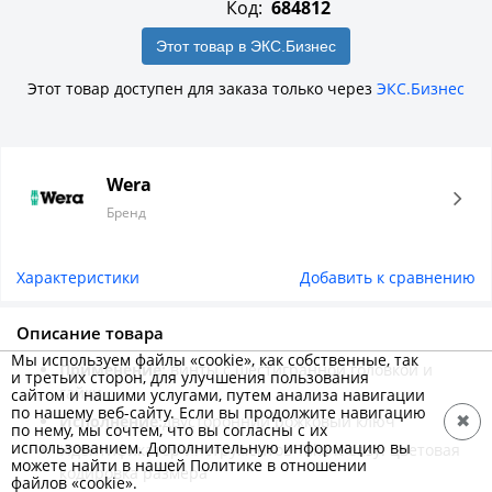
Код:
684812
Этот товар в ЭКС.Бизнес
Этот товар доступен для заказа только через
ЭКС.Бизнес
Wera
Бренд
Характеристики
Добавить к сравнению
Описание товара
Мы используем файлы «cookie», как собственные, так
Применение:
винты с шестигранной головкой и
и третьих сторон, для улучшения пользования
гайки
сайтом и нашими услугами, путем анализа навигации
по нашему веб-сайту. Если вы продолжите навигацию
Исполнение:
двусторонний рожковый ключ
✖
по нему, мы сочтем, что вы согласны с их
использованием. Дополнительную информацию вы
Идентификатор инструментов Take it easy: цветовая
можете найти в нашей Политике в отношении
кодировка размера
файлов «cookie».