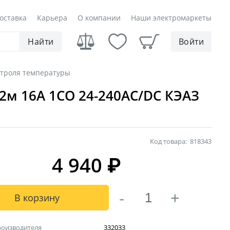
оставка
Карьера
О компании
Наши электромаркеты
Найти
Войти
нтроля температуры
 2м 16А 1СО 24-240АС/DC КЭАЗ
Код товара:
818343
4 940
₽
-
+
В корзину
роизводителя
332033