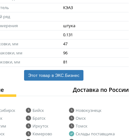
тель
КЭАЗ
й ряд
змерения
штука
0.131
ковки, мм
47
аковки, мм
96
аковки, мм
81
Этот товар в ЭКС.Бизнес
ие
Доставка по России
сибирск
Бийск
Новокузнецк
ск
Братск
Омск
тим
Иркутск
Томск
рск
Кемерово
Склады поставщика