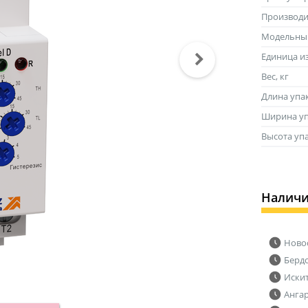
Производи
Модельны
Единица и
Вес, кг
Длина упа
Ширина уп
Высота уп
Налич
Ново
Берд
Иски
Анга