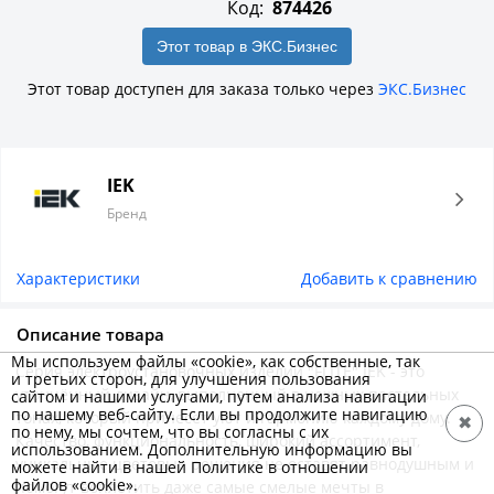
Код:
874426
Этот товар в ЭКС.Бизнес
Этот товар доступен для заказа только через
ЭКС.Бизнес
IEK
Бренд
Характеристики
Добавить к сравнению
Описание товара
Мы используем файлы «cookie», как собственные, так
Серия электроустановочных изделий "FLITE" IEK - это
и третьих сторон, для улучшения пользования
утончённый дизайн, выполненный в нежных пастельных
сайтом и нашими услугами, путем анализа навигации
по нашему веб-сайту. Если вы продолжите навигацию
тонах, который принесёт уют и гармонию каждому дому.
✖
по нему, мы сочтем, что вы согласны с их
Качество, функциональность, широкий ассортимент,
использованием. Дополнительную информацию вы
уникальные цветовые решения не оставят равнодушным и
можете найти в нашей Политике в отношении
файлов «cookie».
помогут воплотить даже самые смелые мечты в