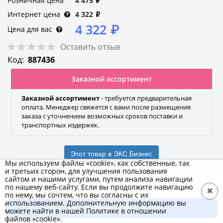
Розничная цена
4 475
₽
Интернет цена
4 322
₽
4 322
₽
Цена для вас
Оставить отзыв
Код:
887436
Заказной ассортимент
Заказной ассортимент
- требуется предварительная
оплата. Менеджер свяжется с вами после размещения
заказа с уточнением возможных сроков поставки и
транспортных издержек.
Этот товар в ЭКС.Бизнес
Мы используем файлы «cookie», как собственные, так
и третьих сторон, для улучшения пользования
сайтом и нашими услугами, путем анализа навигации
по нашему веб-сайту. Если вы продолжите навигацию
✖
IEK
по нему, мы сочтем, что вы согласны с их
использованием. Дополнительную информацию вы
В корзину
Бренд
можете найти в нашей Политике в отношении
4 322 ₽
файлов «cookie».