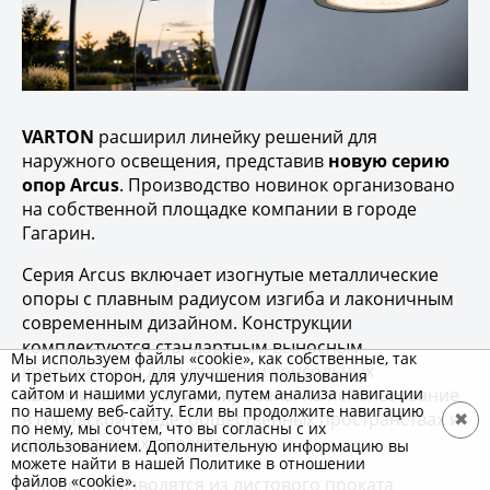
VARTON
расширил линейку решений для
наружного освещения, представив
новую серию
опор Arcus
. Производство новинок организовано
на собственной площадке компании в городе
Гагарин.
Серия Arcus включает изогнутые металлические
опоры с плавным радиусом изгиба и лаконичным
современным дизайном. Конструкции
комплектуются стандартным выносным
Мы используем файлы «cookie», как собственные, так
кронштейном для установки консольных
и третьих сторон, для улучшения пользования
светильников и ориентированы на использование
сайтом и нашими услугами, путем анализа навигации
по нашему веб-сайту. Если вы продолжите навигацию
в городской среде, общественных пространствах и
✖
по нему, мы сочтем, что вы согласны с их
архитектурных проектах.
использованием. Дополнительную информацию вы
можете найти в нашей Политике в отношении
файлов «cookie».
Опоры производятся из листового проката