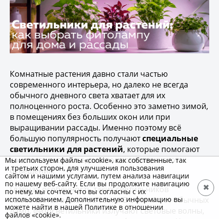
Комнатные растения давно стали частью
современного интерьера, но далеко не всегда
обычного дневного света хватает для их
полноценного роста. Особенно это заметно зимой,
в помещениях без больших окон или при
выращивании рассады. Именно поэтому всё
большую популярность получают
специальные
светильники для растений
, которые помогают
компенсировать недостаток естественного
Мы используем файлы «cookie», как собственные, так
и третьих сторон, для улучшения пользования
освещения.
сайтом и нашими услугами, путем анализа навигации
по нашему веб-сайту. Если вы продолжите навигацию
✖
Главная особенность таких светильников
по нему, мы сочтем, что вы согласны с их
заключается в спектре света. В отличие от обычных
использованием. Дополнительную информацию вы
можете найти в нашей Политике в отношении
ламп, фитосветильники излучают световые волны,
файлов «cookie».