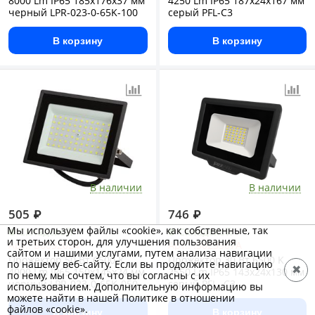
8000 Lm IP65 185x176x37 мм
4250 Lm IP65 187x24x167 мм
черный LPR-023-0-65K-100
серый PFL-C3
В корзину
В корзину
В наличии
В наличии
505
₽
746
₽
Мы используем файлы «cookie», как собственные, так
Складской
Складской
и третьих сторон, для улучшения пользования
Арт.: Б0052024
Арт.: .5023567A
сайтом и нашими услугами, путем анализа навигации
Прожектор 50 Вт 6500 K
Прожектор 30 Вт 6500 K
по нашему веб-сайту. Если вы продолжите навигацию
✖
4000 Lm IP65 150x145x24 мм
2550 Lm IP65 143x24x130 мм
по нему, мы сочтем, что вы согласны с их
черный LPR-023-0-65K-050
серый PFL- C3
использованием. Дополнительную информацию вы
можете найти в нашей Политике в отношении
файлов «cookie».
В корзину
В корзину