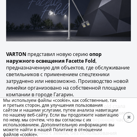
VARTON
представил новую серию
опор
наружного освещения Facette Fold
,
предназначенную для объектов, где обслуживание
светильников с применением спецтехники
затруднено или невозможно. Производство новой
линейки организовано на собственной площадке
компании в городе Гагарин.
Мы используем файлы «cookie», как собственные, так
и третьих сторон, для улучшения пользования
Ключевой особенностью серии Facette Fold стала
сайтом и нашими услугами, путем анализа навигации
составная конструкция с шарнирным соединением.
по нашему веб-сайту. Если вы продолжите навигацию
✖
Такое решение позволяет опускать верхнюю часть
по нему, мы сочтем, что вы согласны с их
использованием. Дополнительную информацию вы
опоры для обслуживания светильника
можете найти в нашей Политике в отношении
непосредственно с земли, без использования
файлов «cookie».