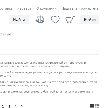
оставка
Карьера
О компании
Наши электромаркеты
Найти
Войти
ульные
наченные для защиты электрических цепей от перегрузок и
 из основных элементов электрической защиты.
который соответствует размеру модуля в распределительном щите.
ом щите.
акие как номинальный ток, количество полюсов, тип расцепителя
свещение, розетки, моторы и т.д.
вки и замены, возможность быстрой диагностики и ремонта, а
2
3