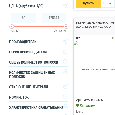
Купить
шт
Да
ЦЕНА
(в рублях с НДС)
82
175371
Выключатель автоматическ
32А C 4,5кА ВА47-29 KARAT
От:
82
До:
175371
В
IEK
ПРОИЗВОДИТЕЛЬ
СЕРИЯ ПРОИЗВОДИТЕЛЯ
ABB
36
ОБЩЕЕ КОЛИЧЕСТВО ПОЛЮСОВ
DEKraft
93
KARAT
244
1
543
КОЛИЧЕСТВО ЗАЩИЩЕННЫХ
DKC
234
ПОЛЮСОВ
YON max
196
2
384
EKF
136
OptiDin
1
184
548
ОТКЛЮЧЕНИЕ НЕЙТРАЛИ
3
574
Код: 6259
ESQ
22
Armat
2
123
380
4
153
1643
НОМИН. ТОК
Нет
General Electric
6
Арт.: MVA20-1-032-C
City9 SET
3
574
60
12
Складской
Да
GENERICA
0.5
46
2
ХАРАКТЕРИСТИКА СРАБАТЫВАНИЯ
NB1-63
4
153
60
Цена
IEK
1