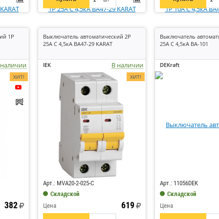
ий 1P
Выключатель автоматический 2P
Выключатель автомат
25А C 4,5кА ВА47-29 KARAT
25А C 4,5кА ВА-101
 наличии
В наличии
IEK
DEKraft
ХИТ!
ХИТ!
Код: 7181
Код: 214956
Арт.: MVA20-2-025-C
Арт.: 11056DEK
Складской
Складской
382
619
Цена
Цена