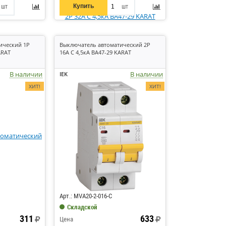
Купить
шт
шт
ический 1P
Выключатель автоматический 2P
ARAT
16А C 4,5кА ВА47-29 KARAT
В наличии
В наличии
IEK
ХИТ!
ХИТ!
Код: 7178
Арт.: MVA20-2-016-C
Складской
311
633
Цена