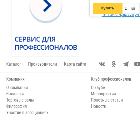
50
133
ВА-103 NEW
13
Купить
шт
63
116
ВА47-63
13
80
42
PROxima ВА47-100
12
100
26
ВА-103
9
125
12
ВА47-60МA
9
S200
8
ВА47-063Про
8
Каталог
Производители
Карта сайта
PROxima ВА47-63N 4,5кА
7
SH200L
7
Компания
Клуб профессионалов
О компании
ВА-105
О клубе
7
Вакансии
Мероприятия
ВА47-100
7
Торговые залы
Полезные статьи
Философия
RedLine
Новости
6
Участие в ассоциациях
NXB-125
5
OptiDin BM125
5
PROxima ВА47-63N 6кА
4