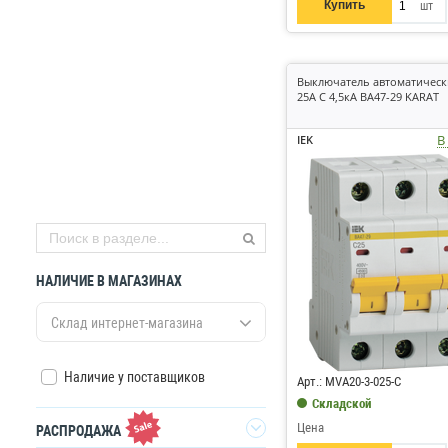
Купить
шт
Выключатель автоматическ
25А C 4,5кА ВА47-29 KARAT
В
IEK
НАЛИЧИЕ В МАГАЗИНАХ
Склад интернет-магазина
Код: 6731
Наличие у поставщиков
Арт.: MVA20-3-025-C
Складской
Цена
РАСПРОДАЖА