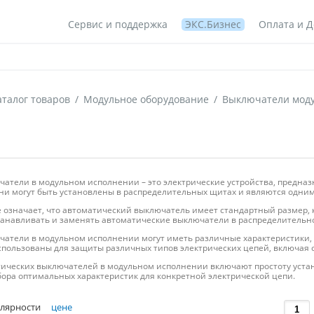
Сервис и поддержка
ЭКС.Бизнес
Оплата и Д
аталог товаров
/
Модульное оборудование
/
Выключатели мод
атели в модульном исполнении – это электрические устройства, предназ
ни могут быть установлены в распределительных щитах и являются одним
означает, что автоматический выключатель имеет стандартный размер, 
станавливать и заменять автоматические выключатели в распределительн
атели в модульном исполнении могут иметь различные характеристики, т
использованы для защиты различных типов электрических цепей, включая о
ческих выключателей в модульном исполнении включают простоту устано
ора оптимальных характеристик для конкретной электрической цепи.
лярности
цене