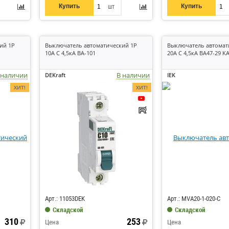
Купить
Купить
шт
ий 1P
Выключатель автоматический 1P
Выключатель автомат
10А C 4,5кА ВА-101
20А C 4,5кА ВА47-29 K
 наличии
В наличии
DEKraft
IEK
ХИТ!
ХИТ!
Код: 214953
Код: 6256
Арт.: 11053DEK
Арт.: MVA20-1-020-C
Складской
Складской
310
253
Цена
Цена