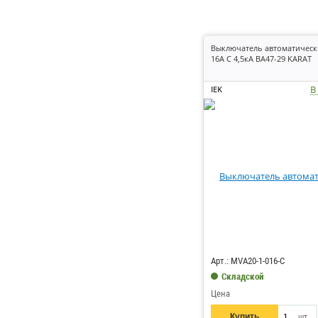
Выключатель автоматическ
16А C 4,5кА ВА47-29 KARAT
В
IEK
Код: 6254
Арт.: MVA20-1-016-C
Складской
Цена
Купить
шт