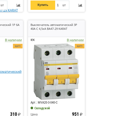
Купить
шт
шт
ический 1P 6А
Выключатель автоматический 3P
40А C 4,5кА ВА47-29 KARAT
В наличии
В наличии
IEK
ХИТ!
ХИТ!
Код: 6734
Арт.: MVA20-3-040-C
Складской
310
951
Цена