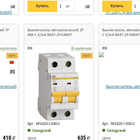
Купить
Купить
шт
ий 1P
Выключатель автоматический 2P
Выключатель автомат
40А C 4,5кА ВА47-29 KARAT
C 4,5кА ВА47-29 KARAT
 наличии
В наличии
IEK
IEK
ХИТ!
ХИТ!
Код: 7185
Код: 6264
Арт.: MVA20-2-040-C
Арт.: MVA20-1-006-C
Складской
Складской
410
635
Цена
Цена