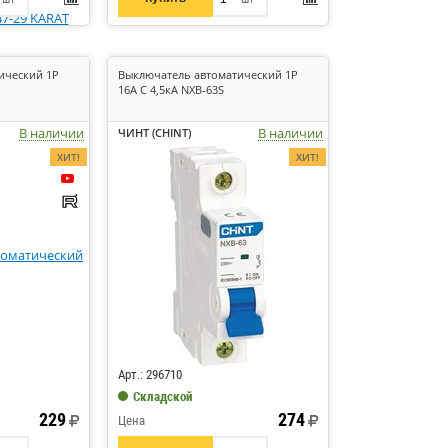
ический 1P
Выключатель автоматический 1P
16А C 4,5кА NXB-63S
В наличии
В наличии
ЧИНТ (CHINT)
ХИТ!
ХИТ!
Код: 562206
Арт.: 296710
Складской
229
274
Цена