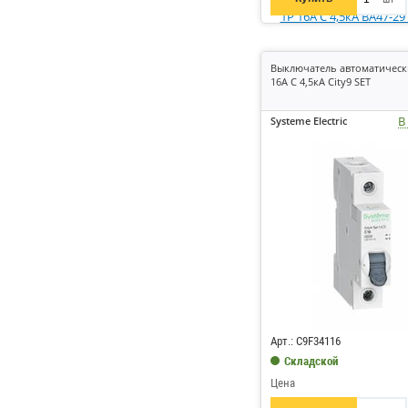
Выключатель автоматическ
16А C 4,5кА City9 SET
В
Systeme Electric
Код: 660910
Арт.: C9F34116
Складской
Цена