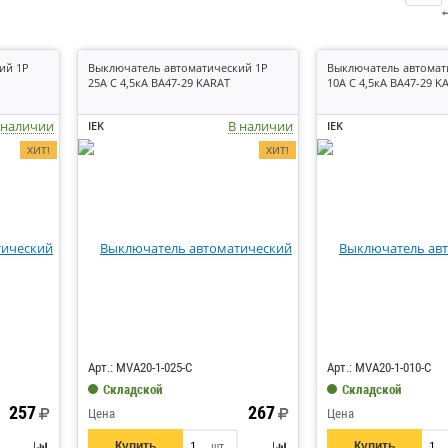
ий 1P
Выключатель автоматический 1P
Выключатель автомат
25А C 4,5кА ВА47-29 KARAT
10А C 4,5кА ВА47-29 K
 наличии
В наличии
IEK
IEK
ХИТ!
ХИТ!
Код: 6257
Код: 6253
Арт.: MVA20-1-025-C
Арт.: MVA20-1-010-C
Складской
Складской
257
267
Цена
Цена
Купить
Купить
шт