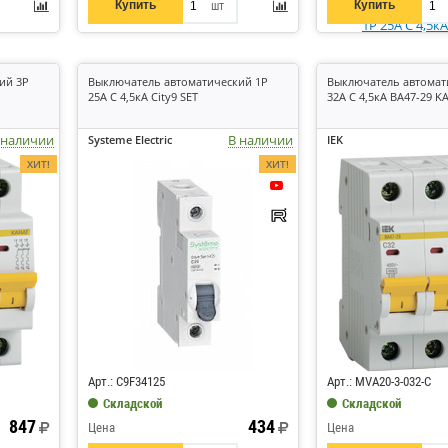
Купить
Купить
шт
ий 3P
Выключатель автоматический 1P
Выключатель автомат
25А C 4,5кА City9 SET
32А C 4,5кА ВА47-29 K
 наличии
В наличии
Systeme Electric
IEK
ХИТ!
ХИТ!
Код: 660912
Код: 6733
Арт.: C9F34125
Арт.: MVA20-3-032-C
Складской
Складской
847
434
Цена
Цена