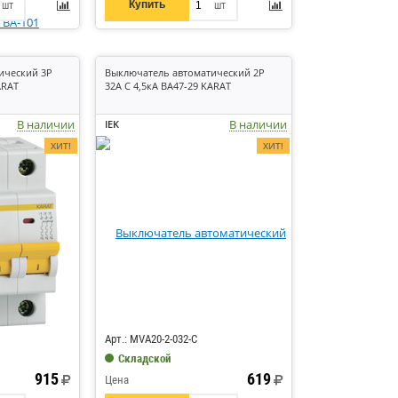
Купить
шт
шт
ический 3P
Выключатель автоматический 2P
ARAT
32А C 4,5кА ВА47-29 KARAT
В наличии
В наличии
IEK
ХИТ!
ХИТ!
Код: 7183
Арт.: MVA20-2-032-C
Складской
915
619
Цена