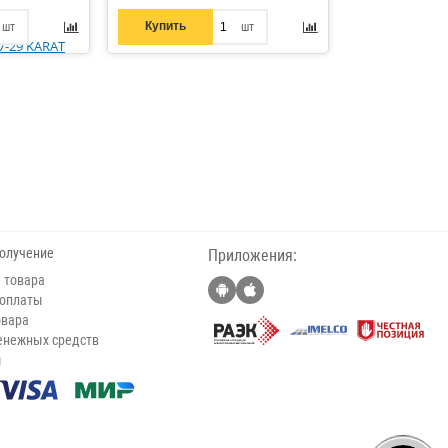
Купить
шт
шт
получение
Приложения:
 товара
 оплаты
овара
енежных средств
ы