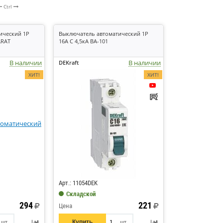
Ctrl
ический 1P
Выключатель автоматический 1P
ARAT
16А C 4,5кА ВА-101
В наличии
В наличии
DEKraft
ХИТ!
ХИТ!
Код: 214954
Арт.: 11054DEK
Складской
294
221
Цена
Купить
шт
шт