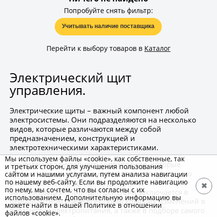
Попробуйте снять фильтр:
Учитывать наличие поставщика
Перейти к выбору товаров в
Каталог
Электрический щит
управления.
Электрические щиты – важный компонент любой
электросистемы. Они подразделяются на несколько
видов, которые различаются между собой
предназначением, конструкцией и
электротехническими характеристиками.
Мы используем файлы «cookie», как собственные, так
Существуют электрощиты управления, которые
и третьих сторон, для улучшения пользования
предназначены для укомплектования внутри него
сайтом и нашими услугами, путем анализа навигации
по нашему веб-сайту. Если вы продолжите навигацию
различного оборудования для управления и
✖
по нему, мы сочтем, что вы согласны с их
автоматизации. Принцип действия заключается в
использованием. Дополнительную информацию вы
перманентном учете всех происходящих изменений в
можете найти в нашей Политике в отношении
параметрах электропитания, а также в подборе самого
файлов «cookie».