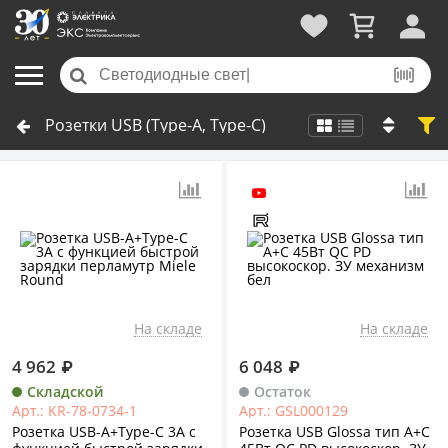
Розетки USB (Type-A, Type-C)
На складе
На складе
4 962
₽
6 048
₽
Складской
Остаток
Арт.: KR-78-0734-1
Арт.: GSL000129
Розетка USB-A+Type-C 3А с
Розетка USB Glossa тип A+C