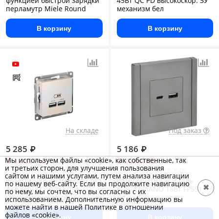
функцией быстрой зарядки
45Вт QC PD высокоскор. ЗУ
перламутр Miele Round
механизм бел
В корзину
В корзину
На складе
Под заказ
5 285
₽
5 186
₽
Мы используем файлы «cookie», как собственные, так
Заказной
Заказной
и третьих сторон, для улучшения пользования
Арт.: ATN000433
Арт.: FP-U22-018-K46
сайтом и нашими услугами, путем анализа навигации
Розетка USB AtlasDesign тип
Розетка USB A+C сталь
по нашему веб-сайту. Если вы продолжите навигацию
✖
A+A 5В 1х2.1А 2х1.05А
FORTE&PIANO 18Вт FP551
по нему, мы сочтем, что вы согласны с их
механизм жемчуж
использованием. Дополнительную информацию вы
можете найти в нашей Политике в отношении
файлов «cookie».
В корзину
В корзину