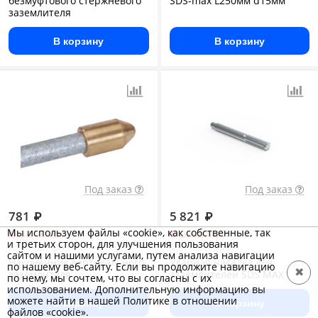
безмуфтового стержневого
SDS-max L250мм d15мм
заземлителя
В корзину
В корзину
Под заказ
Под заказ
781
₽
5 821
₽
Мы используем файлы «cookie», как собственные, так
Заказной
Заказной
и третьих сторон, для улучшения пользования
Арт.: NE1402
Арт.: NE1410
сайтом и нашими услугами, путем анализа навигации
Наконечник вертикального
Ударная насадка для
по нашему веб-сайту. Если вы продолжите навигацию
✖
заземлителя
заземлителей SDS MAX
по нему, мы сочтем, что вы согласны с их
использованием. Дополнительную информацию вы
можете найти в нашей Политике в отношении
В корзину
В корзину
файлов «cookie».