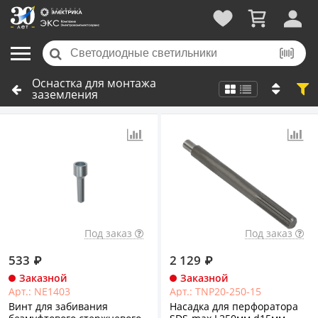
Оснастка для монтажа
заземления
Под заказ
Под заказ
533
₽
2 129
₽
Заказной
Заказной
Арт.: NE1403
Арт.: TNP20-250-15
Винт для забивания
Насадка для перфоратора