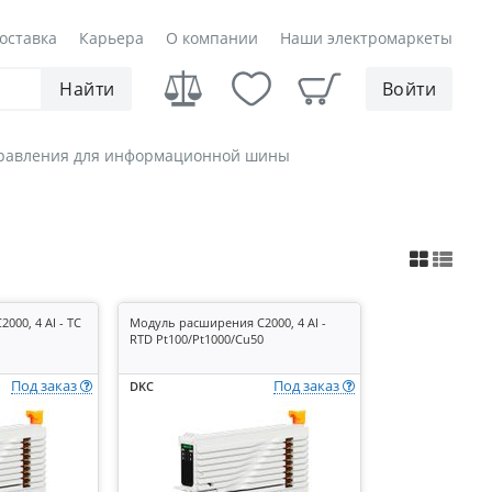
оставка
Карьера
О компании
Наши электромаркеты
Найти
Войти
равления для информационной шины
00, 4 AI - TC
Модуль расширения C2000, 4 AI -
RTD Pt100/Pt1000/Cu50
Под заказ
Под заказ
DKC