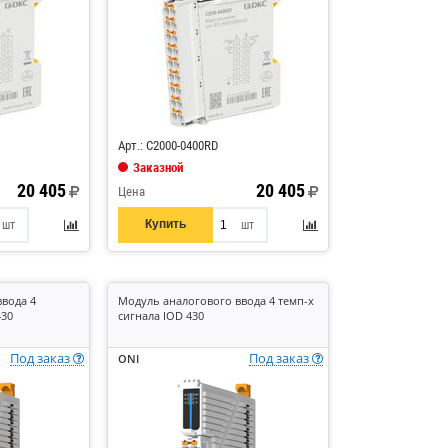
Код: 882989
Арт.: C2000-0400RD
Заказной
20 405
20 405
Цена
Купить
шт
шт
вода 4
Модуль аналогового ввода 4 темп-х
430
сигнала IOD 430
Под заказ
Под заказ
ONI