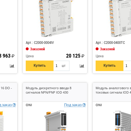
Арт.: C2000-0004IV
Арт.: C2000-0400TC
Заказной
Заказной
3 963
20 125
Цена
Цена
Купить
Купить
шт
16 DO -
Модуль дискретного ввода 8
Модуль аналогового в
сигналов NPN/PNP IOD 430
токовых сигнала IOD 
д заказ
Под заказ
ONI
ONI