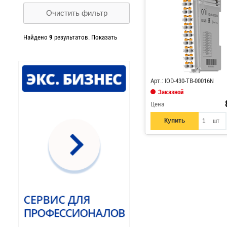
Очистить фильтр
Найдено
9
результатов.
Показать
Код: 884962
Арт.: IOD-430-TB-00016N
Заказной
Цена
Купить
шт