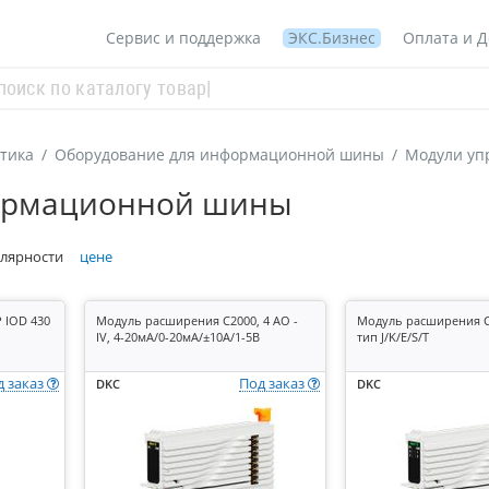
Сервис и поддержка
ЭКС.Бизнес
Оплата и Д
атика
/
Оборудование для информационной шины
/
Модули уп
формационной шины
лярности
цене
 IOD 430
Модуль расширения C2000, 4 AO -
Модуль расширения C20
IV, 4-20мА/0-20мА/±10А/1-5В
тип J/K/E/S/T
д заказ
Под заказ
DKC
DKC