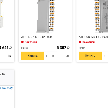
Код: 884968
Код: 884964
Арт.: IOD-430-TB-8NP000
Арт.: IOD-430-TB-04I000
Заказной
Заказной
9 641
5 302
Цена
Цена
Купить
Купить
шт
а 16
д заказ