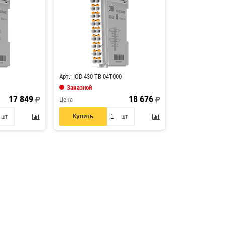
Код: 884965
Арт.: IOD-430-TB-04T000
Заказной
17 849
18 676
Цена
Купить
шт
шт