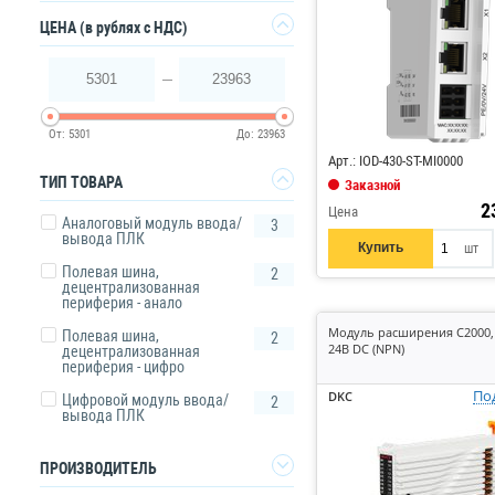
Да
ЦЕНА
(в рублях с НДС)
5301
23963
Код: 836159
От:
5301
До:
23963
Арт.: IOD-430-ST-MI0000
ТИП ТОВАРА
Заказной
2
Цена
Аналоговый модуль ввода/
3
вывода ПЛК
Купить
шт
Полевая шина,
2
децентрализованная
периферия - анало
Модуль расширения C2000, 
Полевая шина,
2
24В DC (NPN)
децентрализованная
периферия - цифро
По
DKC
Цифровой модуль ввода/
2
вывода ПЛК
ПРОИЗВОДИТЕЛЬ