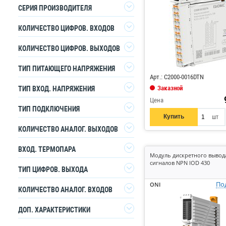
DKC
4
СЕРИЯ ПРОИЗВОДИТЕЛЯ
ONI
5
IOD 430
4
КОЛИЧЕСТВО ЦИФРОВ. ВХОДОВ
0
1
КОЛИЧЕСТВО ЦИФРОВ. ВЫХОДОВ
8
1
0
2
ТИП ПИТАЮЩЕГО НАПРЯЖЕНИЯ
16
Арт.: C2000-0016DTN
1
16
1
DC (постоян.)
3
Заказной
ТИП ВХОД. НАПРЯЖЕНИЯ
Цена
DC (постоян.)
3
ТИП ПОДКЛЮЧЕНИЯ
Купить
шт
Винтовое соединение
2
КОЛИЧЕСТВО АНАЛОГ. ВЫХОДОВ
Клеммное присоединение
4
0
2
ВХОД. ТЕРМОПАРА
Модуль дискретного вывод
4
сигналов NPN IOD 430
1
1
ТИП ЦИФРОВ. ВЫХОДА
Да
По
ONI
Неважно
Нет (без)
1
КОЛИЧЕСТВО АНАЛОГ. ВХОДОВ
0
1
ДОП. ХАРАКТЕРИСТИКИ
4
4