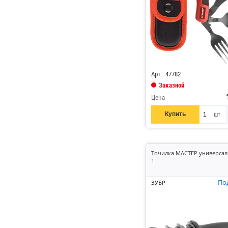
Код: 837529
Арт.: 47782
Заказной
Цена
Купить
шт
Точилка МАСТЕР универсал
1
По
ЗУБР