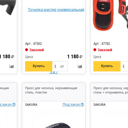
Код: 548212
Код: 548239
Арт.: 47502
Арт.: 47782
Заказной
Заказной
1 180
1 180
Цена
Цена
Купить
Купить
шт
веющая
Пресс для чеснока, нержавеющая
Пресс для чеснока, 
сталь, пластик
сталь + открывалка, р
д заказ
Под заказ
SAKURA
SAKURA