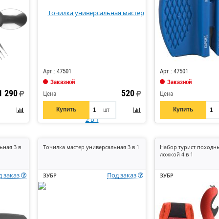
Код: 548211
Код: 837510
Арт.: 47501
Арт.: 47501
Заказной
Заказной
1 290
520
Цена
Цена
Купить
Купить
шт
ьная 3 в
Точилка мастер универсальная 3 в 1
Набор турист походны
ложкой 4 в 1
д заказ
Под заказ
ЗУБР
ЗУБР