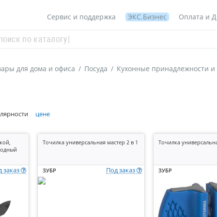
Сервис и поддержка
ЭКС.Бизнес
Оплата и Д
ары для дома и офиса
/
Посуда
/
Кухонные принадлежности и
лярности
цене
жкой,
Точилка универсальная мастер 2 в 1
Точилка универсальна
ходный
д заказ
Под заказ
ЗУБР
ЗУБР