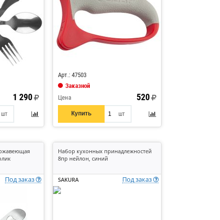
Код: 837512
Арт.: 47503
Заказной
1 290
520
Цена
Купить
шт
шт
нержавеющая
Набор кухонных принадлежностей
олик
8пр нейлон, синий
Под заказ
Под заказ
SAKURA