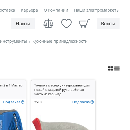
оставка
Карьера
О компании
Наши электромаркеты
Найти
Войти
 инструменты
/
Кухонные принадлежности
я 2 в 1 Мастер
Точилка мастер универсальная для
ножей с защитой руки рабочая
часть из карбида
Под заказ
Под заказ
ЗУБР