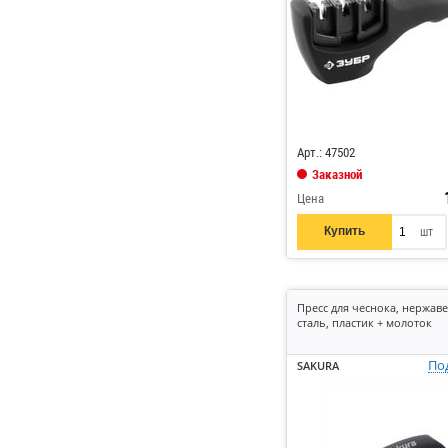
Код: 837511
Арт.: 47502
Заказной
Цена
Купить
шт
Пресс для чеснока, нержа
сталь, пластик + молоток
По
SAKURA