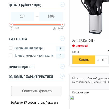
Да
ЦЕНА
(в рублях с НДС)
187
1499
От:
187
До:
1499
Код: 876956
ТИП ТОВАРА
Арт.: SA-KW104BK
Заказной
Кухонный инвентарь
8
Цена
Принадлежности для кухни
9
Купить
шт
ПРОИЗВОДИТЕЛЬ
SAKURA
8
ОСНОВНЫЕ ХАРАКТЕРИСТИКИ
Молоток отбивной для мяс
металлический, малый 105 
ЗУБР
8
Для построения данного фильтра
нужно выбрать тип товара
Кошкин дом
Очистить фильтр
1
Кошкин дом
Найдено
17
результатов.
Показать