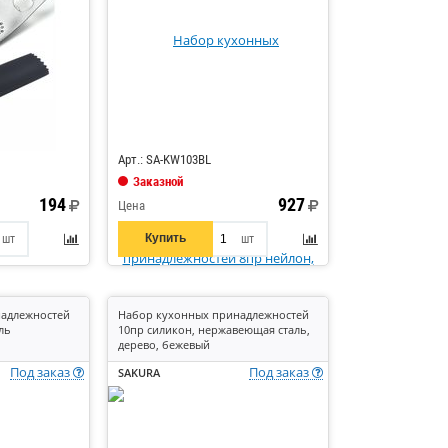
Код: 876955
Арт.: SA-KW103BL
Заказной
194
927
Цена
Купить
шт
шт
адлежностей
Набор кухонных принадлежностей
ль
10пр силикон, нержавеющая сталь,
дерево, бежевый
Под заказ
Под заказ
SAKURA