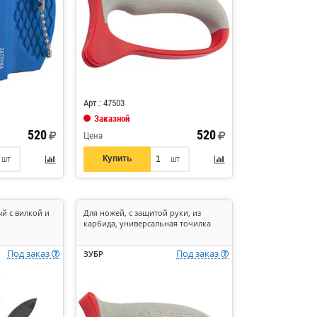
Код: 521504
Арт.: 47503
Заказной
520
520
Цена
Купить
шт
шт
й с вилкой и
Для ножей, с защитой руки, из
карбида, универсальная точилка
Под заказ
Под заказ
ЗУБР