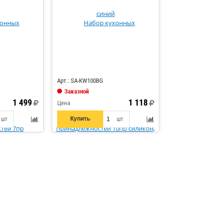
Код: 876949
Арт.: SA-KW100BG
Заказной
1 499
1 118
Цена
Купить
шт
шт